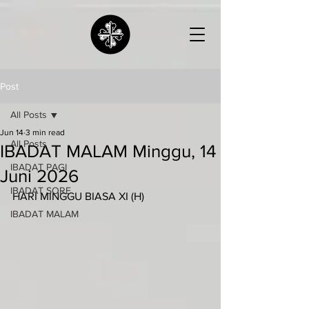
Post
All Posts
Jun 14
3 min read
All Posts
IBADAT MALAM Minggu, 14
IBADAT PAGI
Juni 2026
IBADAT SORE
HARI MINGGU BIASA XI (H)
IBADAT MALAM