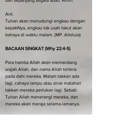
dan sepanjang segala abad. Amin.
Ant.
Tuhan akan menudungi engkau dengan 
kepakNya, engkau tak usah takut akan 
bahaya di waktu malam. (MP. Alleluia)
BACAAN SINGKAT (Why 22:4-5)
Para hamba Allah akan memandang 
wajah Allah, dan nama Allah tertera 
pada dahi mereka. Malam takkan ada 
lagi, cahaya lampu atau sinar matahari 
takkan mereka perlukan lagi. Sebab 
Tuhan Allah menerangi mereka, dan 
mereka akan meraja selama-lamanya.
LAGU SINGKAT