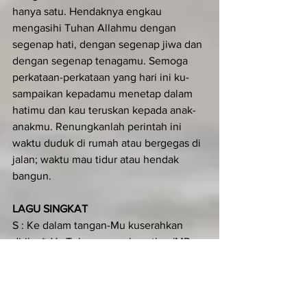
hanya satu. Hendaknya engkau 
mengasihi Tuhan Allahmu dengan 
segenap hati, dengan segenap jiwa dan 
dengan segenap tenagamu. Semoga 
per­kataan-perkataan yang hari ini ku­
sampaikan kepadamu menetap dalam 
hatimu dan kau teruskan kepada anak-
anakmu. Renungkanlah perintah ini 
waktu duduk di rumah atau bergegas di 
jalan; waktu mau tidur atau hendak 
bangun.
LAGU SINGKAT
S : Ke dalam tangan-Mu kuserahkan 
diriku,*  Ya Tuhan penyelamatku. (MP. 
Alleluia)
U : Ke dalam tangan-Mu kuserahkan 
diriku,*  Ya Tuhan penyelamatku. (MP. 