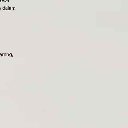
esat 
h dalam 
arang, 