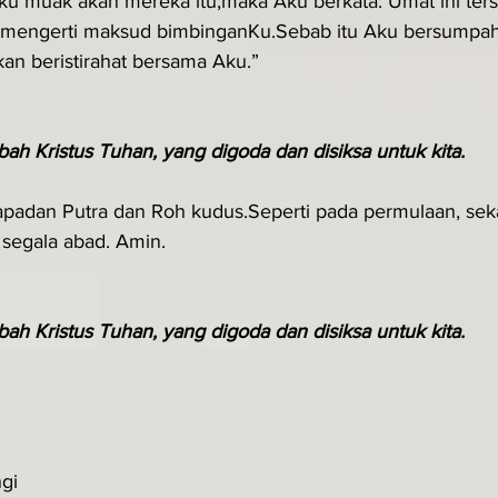
u muak akan mereka itu;maka Aku berkata: Umat ini ters
k mengerti maksud bimbinganKu.Sebab itu Aku bersumpa
an beristirahat bersama Aku.”
ah Kristus Tuhan, yang digoda dan disiksa untuk kita. 
padan Putra dan Roh kudus.Seperti pada permulaan, sek
 segala abad. Amin.
ah Kristus Tuhan, yang digoda dan disiksa untuk kita. 
gi 