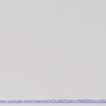
//www.youtube.com/channel/UCkoMZQeKuYM8315shca3SZ