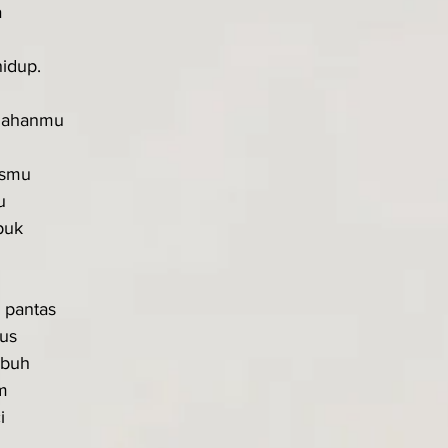
a
idup.
dahanmu
asmu
u
puk
 pantas
us
abuh
m
i