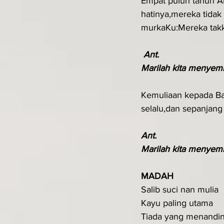
Empat puluh tahun Ak
hatinya,mereka tida
murkaKu:Mereka takk
Ant. 
Marilah kita menyemb
Kemuliaan kepada Ba
selalu,dan sepanjang
Ant. 
Marilah kita menyemb
MADAH
Salib suci nan mulia
Kayu paling utama 
Tiada yang menandin