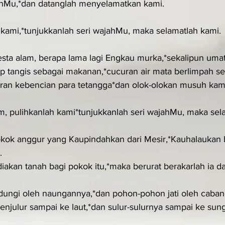
nMu,*dan datanglah menyelamatkan kami.
h kami,*tunjukkanlah seri wajahMu, maka selamatlah kami.
esta alam, berapa lama lagi Engkau murka,*sekalipun um
p tangis sebagai makanan,*cucuran air mata berlimpah s
aran kebencian para tetangga*dan olok-olokan musuh kam
m, pulihkanlah kami*tunjukkanlah seri wajahMu, maka sel
ok anggur yang Kaupindahkan dari Mesir,*Kauhalaukan 
.
akan tanah bagi pokok itu,*maka berurat berakarlah ia 
ungi oleh naungannya,*dan pohon-pohon jati oleh caba
njulur sampai ke laut,*dan sulur-sulurnya sampai ke sunga