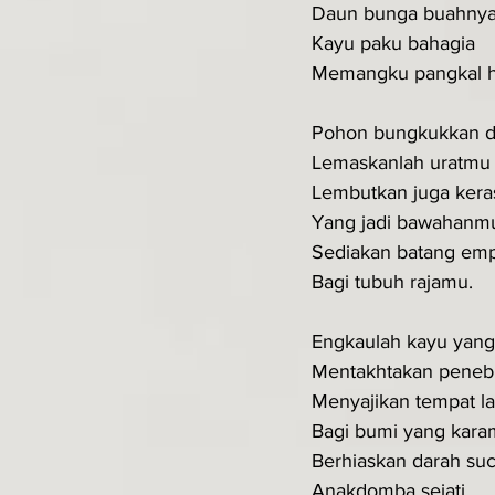
Daun bunga buahny
Kayu paku bahagia
Memangku pangkal h
Pohon bungkukkan 
Lemaskanlah uratmu
Lembutkan juga ker
Yang jadi bawahanm
Sediakan batang em
Bagi tubuh rajamu.
Engkaulah kayu yang
Mentakhtakan peneb
Menyajikan tempat l
Bagi bumi yang kara
Berhiaskan darah suc
Anakdomba sejati.