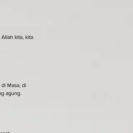
lah kita, kita 
 di Masa, di 
ng agung.