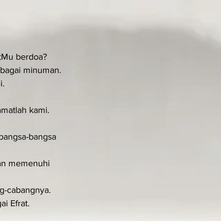
atMu berdoa?
ebagai minuman.
i.
amatlah kami.
bangsa-bangsa 
dan memenuhi 
ng-cabangnya.
i Efrat.