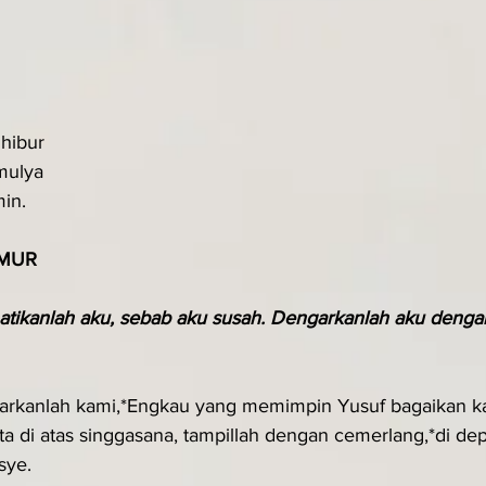
 
hibur
mulya
in.
MUR
hatikanlah aku, sebab aku susah. Dengarkanlah aku denga
garkanlah kami,*Engkau yang memimpin Yusuf bagaikan 
a di atas singgasana, tampillah dengan cemerlang,*di dep
sye.