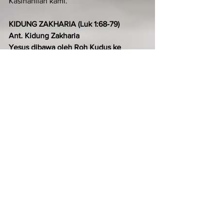
Kasihanilah kami.
KIDUNG ZAKHARIA (Luk 1:68-79)
Ant. Kidung Zakharia
Yesus dibawa oleh Roh Kudus ke 
padang gurun untuk digodai setan. 
Setelah berpuasa empat puluh hari dan 
empat puluh malam, Ia merasa lapar.
Terpujilah Tuhan, Allah Israel,*
 sebab Ia mengunjungi dan 
membebaskan umatNya.
Ia mengangkat bagi kita seorang 
penyelamat yang gagah perkasa,*
 putera Daud, hambaNya.
Seperti dijanjikanNya dari sediakala,*
 dengan perantaraan para nabiNya yang 
kudus.
Untuk menyelamatkan kita dari musuh-