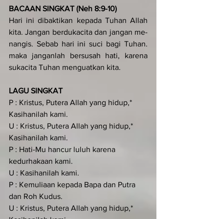
BACAAN SINGKAT (Neh 8:9-10)
Hari ini dibaktikan kepada Tuhan Allah 
kita. Jangan berdukacita dan jangan me­
nangis. Sebab hari ini suci bagi Tuhan. 
maka janganlah bersusah hati, karena 
sukacita Tuhan menguatkan kita.
LAGU SINGKAT
P : Kristus, Putera Allah yang hidup,* 
Kasihanilah kami.
U : Kristus, Putera Allah yang hidup,* 
Kasihanilah kami.
P : Hati-Mu hancur luluh karena 
kedurhakaan kami.
U : Kasihanilah kami.
P : Kemuliaan kepada Bapa dan Putra 
dan Roh Kudus.
U : Kristus, Putera Allah yang hidup,* 