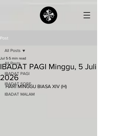
Post
All Posts
Jul 5
5 min read
All Posts
IBADAT PAGI Minggu, 5 Juli
IBADAT PAGI
2026
IBADAT SORE
HARI MINGGU BIASA XIV (H)
IBADAT MALAM