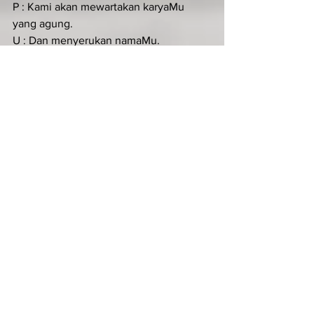
P : Kami akan mewartakan karyaMu 
yang agung.
U : Dan menyerukan namaMu.
P : Kemuliaan kepada Bapa dan Putera 
dan Roh Kudus
U : Kami akan memuji Engkau, ya Allah,* 
Dan menyerukan namaMu.
KIDUNG ZAKHARIA (Luk 1:68-79)
Ant. Kidung Zakharia
Banyak orang mendengar dan menga­
gumi ajaran Yesus serta berkata: Dari 
manakah Dia memperoleh semuanya 
itu? Bukankah Ia tukang kayu, anak 
Maria?
Terpujilah Tuhan, Allah Israel,*sebab Ia 
mengunjungi dan membebaskan 
umatNya.