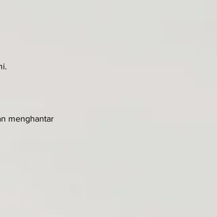
i.
an menghantar 