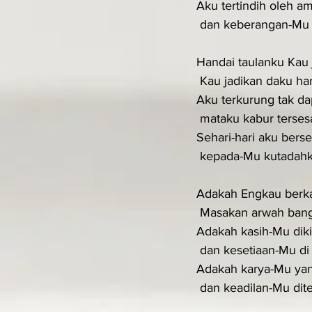
Aku tertindih oleh a
 dan keberangan-Mu
Handai taulanku Kau 
 Kau jadikan daku h
Aku terkurung tak dap
 mataku kabur tersesa
Sehari-hari aku bers
 kepada-Mu kutadah
Adakah Engkau berkar
 Masakan arwah bang
Adakah kasih-Mu dik
 dan kesetiaan-Mu di
Adakah karya-Mu yan
 dan keadilan-Mu dit