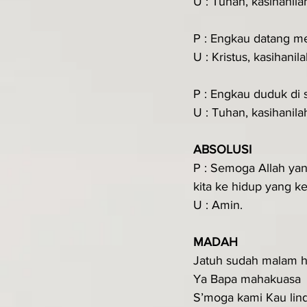
U : Tuhan, kasihanila
P : Engkau datang me
U : Kristus, kasihanil
P : Engkau duduk di 
U : Tuhan, kasihanila
ABSOLUSI
P : Semoga Allah ya
kita ke hidup yang ke
U : Amin.
MADAH
Jatuh sudah malam h
Ya Bapa mahakuasa
S’moga kami Kau lin