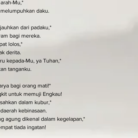
marah-Mu,*
 melumpuhkan daku.
jauhkan dari padaku,*
aram bagi mereka.
at lolos,*
k derita.
eru kepada-Mu, ya Tuhan,*
kan tanganku.
ya bagi orang mati!*
kit untuk memuji Engkau!
isahkan dalam kubur,*
 daerah kebinasaan.
g agung dikenal dalam kegelapan,*
empat tiada ingatan!