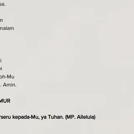
sa.
am
 malam
i
i
Roh-Mu
. Amin.
MUR
eru kepada-Mu, ya Tuhan. (MP. Alleluia)