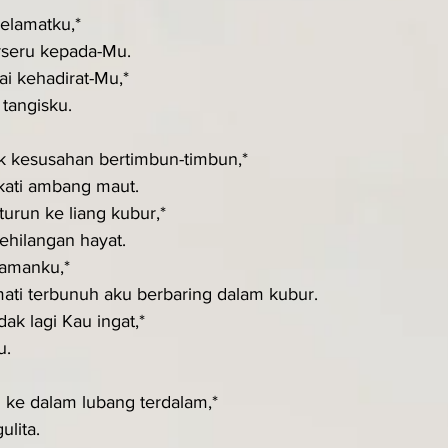
elamatku,*
rseru kepada-Mu.
 kehadirat-Mu,*
 tangisku.
k kesusahan bertimbun-timbun,*
kati ambang maut.
urun ke liang kubur,*
kehilangan hayat.
iamanku,*
mati terbunuh aku berbaring dalam kubur.
dak lagi Kau ingat,*
u.
ke dalam lubang terdalam,*
ulita.