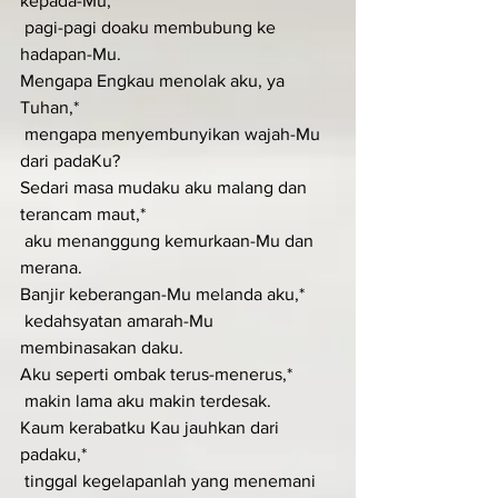
kepada-Mu,*
 pagi-pagi doaku membubung ke 
hadapan-Mu.
Mengapa Engkau menolak aku, ya 
Tuhan,*
 mengapa menyembunyikan wajah-Mu 
dari padaKu?
Sedari masa mudaku aku malang dan 
terancam maut,*
 aku menanggung kemurkaan-Mu dan 
merana.
Banjir keberangan-Mu melanda aku,*
 kedahsyatan amarah-Mu 
membinasakan daku.
Aku seperti ombak terus-menerus,*
 makin lama aku makin terdesak.
Kaum kerabatku Kau jauhkan dari 
padaku,*
 tinggal kegelapanlah yang menemani 