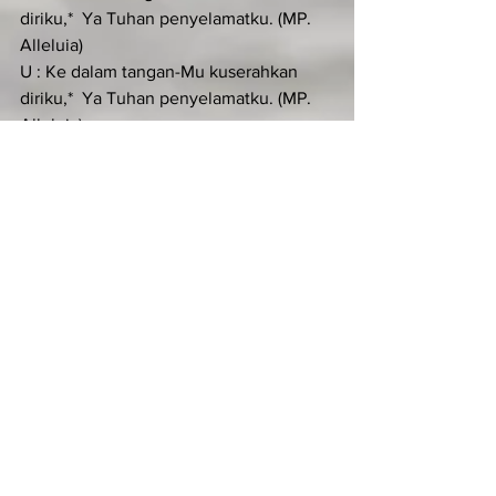
diriku,*  Ya Tuhan penyelamatku. (MP. 
Alleluia)
U : Ke dalam tangan-Mu kuserahkan 
diriku,*  Ya Tuhan penyelamatku. (MP. 
Alleluia)
S : Engkaulah penebusku, ya Allah yang 
benar.
U : Ya, Tuhan penyelamatku. (MP. 
Alleluia)
S :  Kemuliaan kepada Bapa*dan Putra 
dan Roh kudus.
U : Ke dalam tangan-Mu kuserahkan 
diriku,*  Ya Tuhan penyelamatku. (MP. 
Alleluia)
KIDUNG SIMEON (Luk 2:29-32)