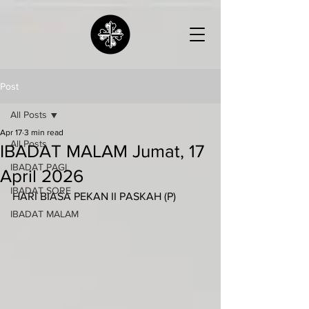
Post
All Posts
Apr 17
3 min read
All Posts
IBADAT MALAM Jumat, 17
IBADAT PAGI
April 2026
IBADAT SORE
HARI BIASA PEKAN II PASKAH (P)
IBADAT MALAM