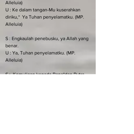
Alleluia)
U : Ke dalam tangan-Mu kuserahkan 
diriku,*  Ya Tuhan penyelamatku. (MP. 
Alleluia)
S : Engkaulah penebusku, ya Allah yang 
benar.
U : Ya, Tuhan penyelamatku. (MP. 
Alleluia)
S :  Kemuliaan kepada Bapa*dan Putra 
dan Roh kudus.
U : Ke dalam tangan-Mu kuserahkan 
diriku,*  Ya Tuhan penyelamatku. (MP. 
Alleluia)
KIDUNG SIMEON (Luk 2:29-32)
Antifon:
S :  Berkatilah kami, ya Tuhan,