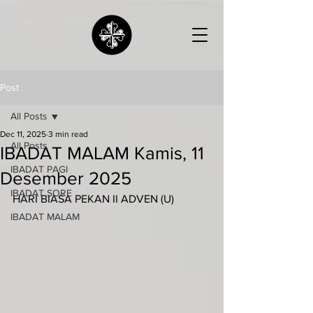
Post
All Posts
Dec 11, 2025
3 min read
All Posts
IBADAT MALAM Kamis, 11
IBADAT PAGI
Desember 2025
IBADAT SORE
HARI BIASA PEKAN II ADVEN (U)
IBADAT MALAM