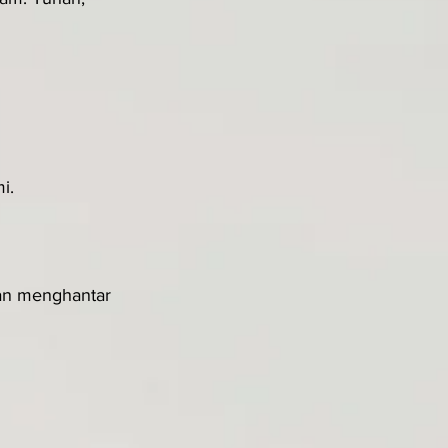
i.
an menghantar 