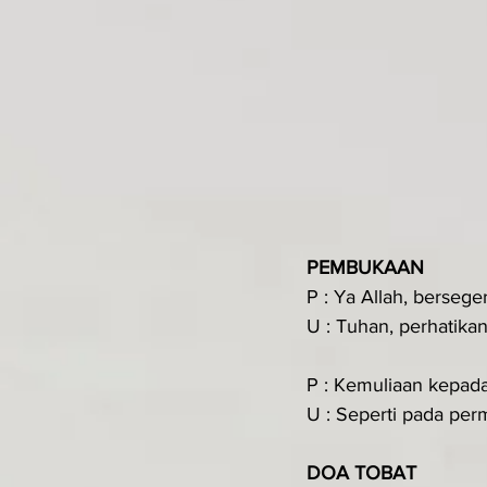
PEMBUKAAN
P : Ya Allah, berseg
U : Tuhan, perhatika
P : Kemuliaan kepad
U : Seperti pada perm
DOA TOBAT