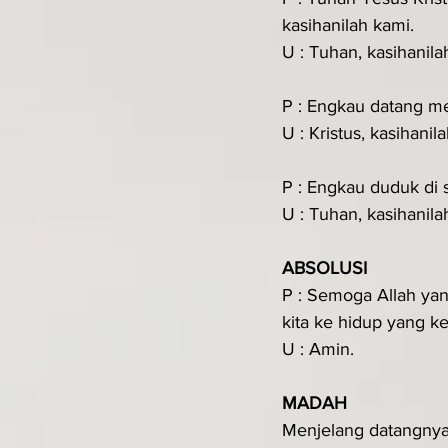
kasihanilah kami.
U : Tuhan, kasihanila
P : Engkau datang me
U : Kristus, kasihanil
P : Engkau duduk di 
U : Tuhan, kasihanila
ABSOLUSI
P : Semoga Allah ya
kita ke hidup yang ke
U : Amin.
MADAH
Menjelang datangny