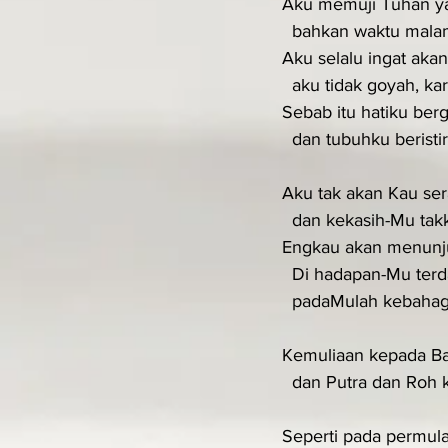
Aku memuji Tuhan yan
  bahkan waktu mala
Aku selalu ingat aka
  aku tidak goyah, k
Sebab itu hatiku ber
  dan tubuhku berist
Aku tak akan Kau se
  dan kekasih-Mu tak
Engkau akan menunju
  Di hadapan-Mu terd
  padaMulah kebaha
Kemuliaan kepada B
  dan Putra dan Roh 
Seperti pada permulaa