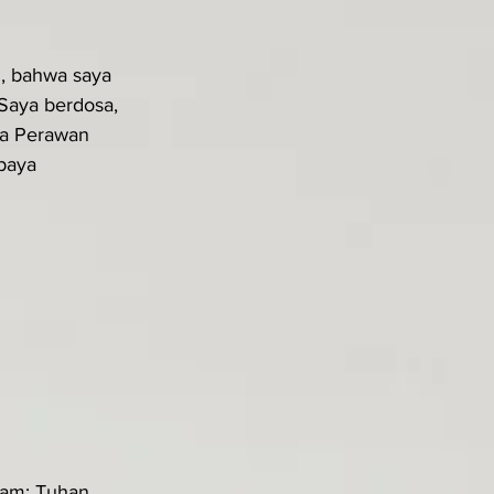
, bahwa saya 
Saya berdosa, 
ta Perawan 
paya 
am: Tuhan, 