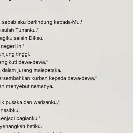
h, sebab aku berlindung kepada-Mu,†
kaulah Tuhanku,*
bagiku selain Dikau.
negeri ini*
unjung tinggi.
engikuti dewa-dewa,*
ya dalam jurang malapetaka.
persembahkan kurban kepada dewa-dewa,*
kkan menyebut namanya.
ik pusaka dan warisanku,*
 nasibku.
enjadi bagianku,*
nyenangkan hatiku.