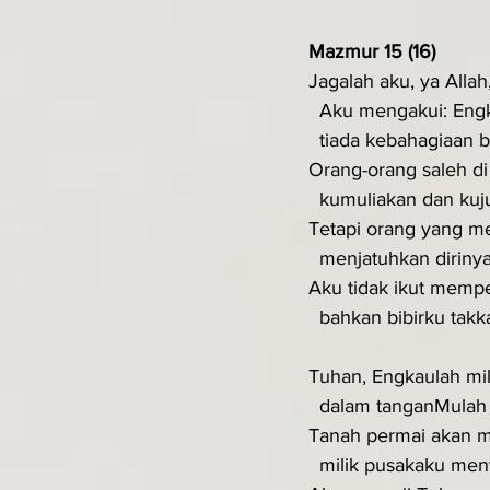
Mazmur 15 (16)
Jagalah aku, ya Alla
  Aku mengakui: Eng
  tiada kebahagiaan 
Orang-orang saleh di 
  kumuliakan dan kuj
Tetapi orang yang m
  menjatuhkan dirin
Aku tidak ikut mem
  bahkan bibirku ta
Tuhan, Engkaulah mil
  dalam tanganMulah
Tanah permai akan m
  milik pusakaku me