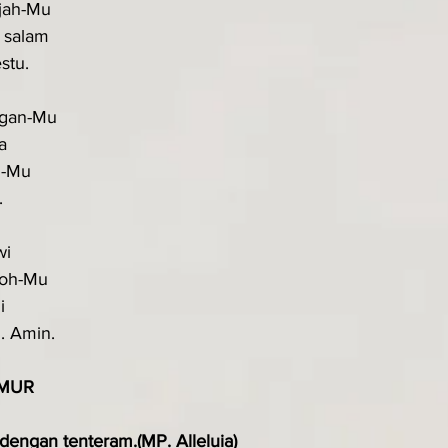
jah-Mu
 salam
stu.
ngan-Mu
a
i-Mu
.
wi
Roh-Mu
i
. Amin.
MUR
dengan tenteram.(MP. Alleluia)