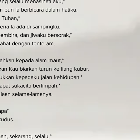
g selalu menasihati aku,*
m pun Ia berbicara dalam hatiku.
n Tuhan,*
arena Ia ada di sampingku.
gembira, dan jiwaku bersorak,*
irahat dengan tenteram.
rahkan kepada alam maut,*
kan Kau biarkan turun ke liang kubur.
kkan kepadaku jalan kehidupan.†
apat sukacita berlimpah,*
giaan selama-lamanya.
apa*
kudus.
n, sekarang, selalu,*