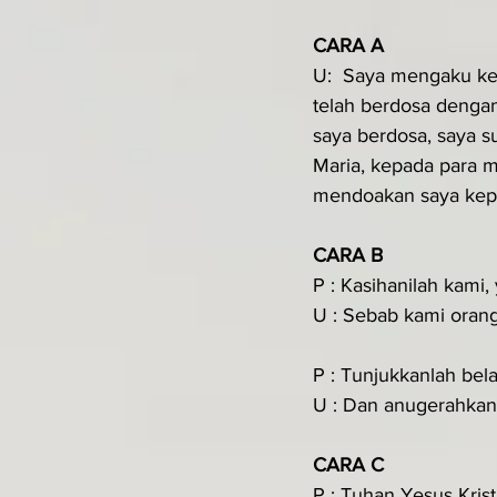
CARA A
U:  Saya mengaku ke
telah berdosa dengan
saya berdosa, saya 
Maria, kepada para m
mendoakan saya kepad
CARA B
P : Kasihanilah kami,
U : Sebab kami oran
P : Tunjukkanlah bel
U : Dan anugerahkan
CARA C
P : Tuhan Yesus Kri