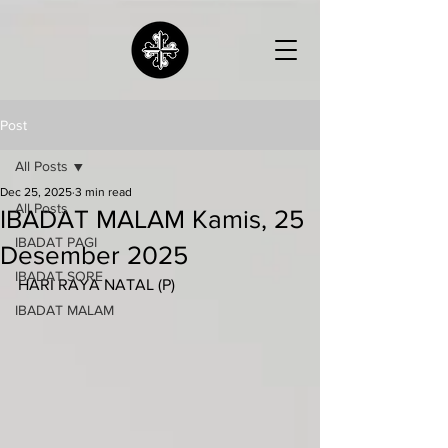
Post
All Posts
Dec 25, 2025
3 min read
All Posts
IBADAT MALAM Kamis, 25
IBADAT PAGI
Desember 2025
IBADAT SORE
HARI RAYA NATAL (P)
IBADAT MALAM