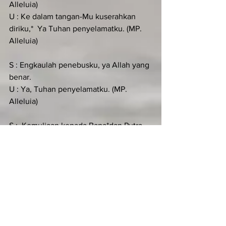
Alleluia)
U : Ke dalam tangan-Mu kuserahkan 
diriku,*  Ya Tuhan penyelamatku. (MP. 
Alleluia)
S : Engkaulah penebusku, ya Allah yang 
benar.
U : Ya, Tuhan penyelamatku. (MP. 
Alleluia)
S :  Kemuliaan kepada Bapa*dan Putra 
dan Roh kudus.
U : Ke dalam tangan-Mu kuserahkan 
diriku,*  Ya Tuhan penyelamatku. (MP. 
Alleluia)
KIDUNG SIMEON (Luk 2:29-32)
Antifon:
S :  Berkatilah kami, ya Tuhan,