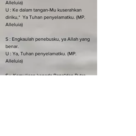
Alleluia)
U : Ke dalam tangan-Mu kuserahkan 
diriku,*  Ya Tuhan penyelamatku. (MP. 
Alleluia)
S : Engkaulah penebusku, ya Allah yang 
benar.
U : Ya, Tuhan penyelamatku. (MP. 
Alleluia)
S :  Kemuliaan kepada Bapa*dan Putra 
dan Roh kudus.
U : Ke dalam tangan-Mu kuserahkan 
diriku,*  Ya Tuhan penyelamatku. (MP. 
Alleluia)
KIDUNG SIMEON (Luk 2:29-32)
Antifon:
S :  Berkatilah kami, ya Tuhan,