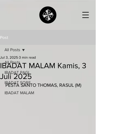
Post
All Posts
Jul 3, 2025
3 min read
All Posts
IBADAT MALAM Kamis, 3
IBADAT PAGI
Juli 2025
IBADAT SORE
PESTA SANTO THOMAS, RASUL (M)
IBADAT MALAM