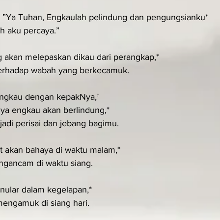
: ”Ya Tuhan, Engkaulah pelindung dan pengungsianku*
h aku percaya.”
 akan melepaskan dikau dari perangkap,*
terhadap wabah yang berkecamuk.
engkau dengan kepakNya,†
ya engkau akan berlindung,*
adi perisai dan jebang bagimu.
t akan bahaya di waktu malam,*
gancam di waktu siang.
ular dalam kegelapan,*
engamuk di siang hari.