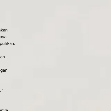
hkan
aya
puhkan.
han
ngan
ur
anya.