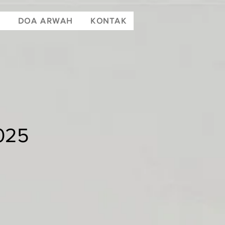
T
DOA ARWAH
KONTAK
025