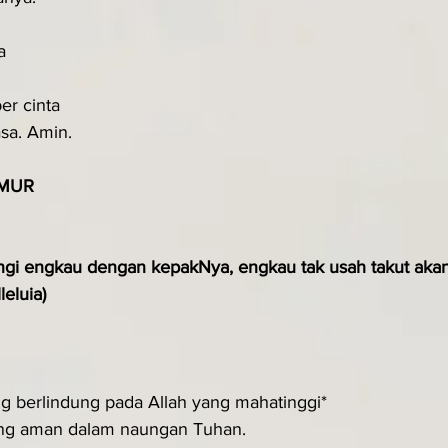
a
r cinta
sa. Amin.
MUR
i engkau dengan kepakNya, engkau tak usah takut akan
eluia)
g berlindung pada Allah yang mahatinggi*
ng aman dalam naungan Tuhan.