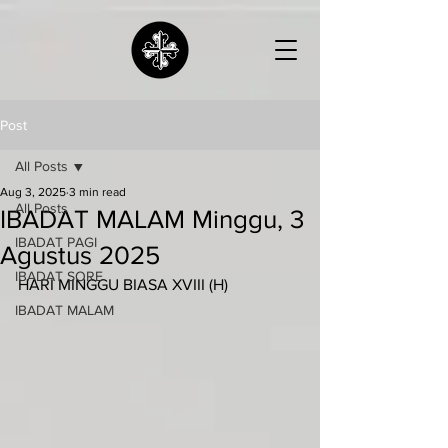
Post
All Posts
Aug 3, 2025
3 min read
All Posts
IBADAT MALAM Minggu, 3
IBADAT PAGI
Agustus 2025
IBADAT SORE
HARI MINGGU BIASA XVIII (H)
IBADAT MALAM