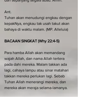
dan sepanjang segala abad. Amin.
Ant.
Tuhan akan menudungi engkau dengan 
kepakNya, engkau tak usah takut akan 
bahaya di waktu malam. (MP. Alleluia)
BACAAN SINGKAT (Why 22:4-5)
Para hamba Allah akan memandang 
wajah Allah, dan nama Allah tertera 
pada dahi mereka. Malam takkan ada 
lagi, cahaya lampu atau sinar matahari 
takkan mereka perlukan lagi. Sebab 
Tuhan Allah menerangi mereka, dan 
mereka akan meraja selama-lamanya.
LAGU SINGKAT