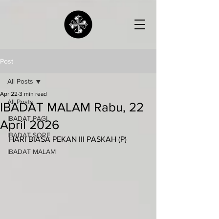
Post
All Posts
Apr 22
3 min read
All Posts
IBADAT MALAM Rabu, 22
IBADAT PAGI
April 2026
IBADAT SORE
HARI BIASA PEKAN III PASKAH (P)
IBADAT MALAM