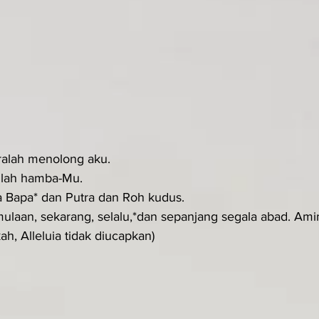
eralah menolong aku.
nlah hamba-Mu.
a Bapa* dan Putra dan Roh kudus.
ulaan, sekarang, selalu,*dan sepanjang segala abad. Amin.
h, Alleluia tidak diucapkan)