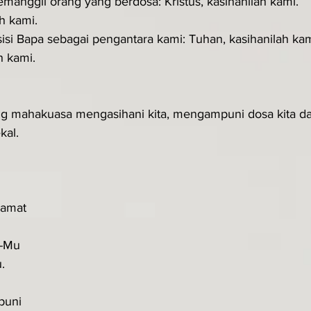
manggil orang yang berdosa: Kristus, kasihanilah kami.
ah kami.
sisi Bapa sebagai pengantara kami: Tuhan, kasihanilah kam
h kami.
ng mahakuasa mengasihani kita, mengampuni dosa kita d
kal.
amat 
-Mu 
.
uni 