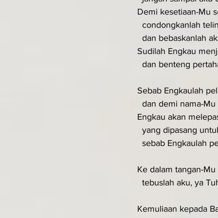
Demi kesetiaan-Mu s
  condongkanlah tel
  dan bebaskanlah a
Sudilah Engkau menj
  dan benteng perta
Sebab Engkaulah pel
  dan demi nama-M
Engkau akan melepask
  yang dipasang untu
  sebab Engkaulah p
Ke dalam tangan-Mu 
  tebuslah aku, ya Tu
Kemuliaan kepada B