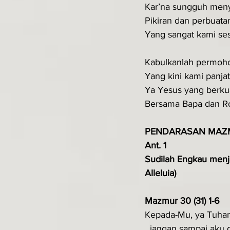
Kar’na sungguh meny
Pikiran dan perbuata
Yang sangat kami ses
Kabulkanlah permoh
Yang kini kami panja
Ya Yesus yang berku
Bersama Bapa dan R
PENDARASAN MAZ
Ant. 1
Sudilah Engkau menj
Alleluia)
Mazmur 30 (31) 1-6
Kepada-Mu, ya Tuhan,
  jangan sampai aku