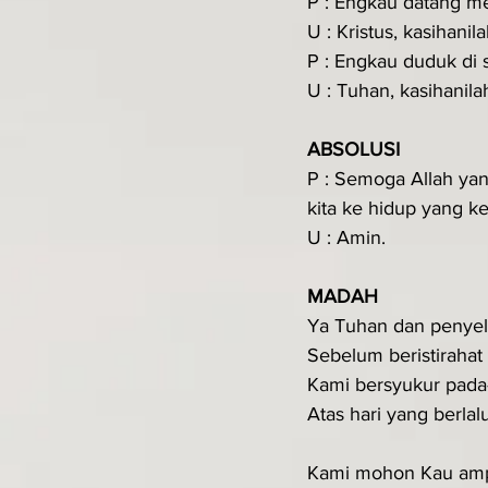
P : Engkau datang me
U : Kristus, kasihanil
P : Engkau duduk di 
U : Tuhan, kasihanila
ABSOLUSI
P : Semoga Allah ya
kita ke hidup yang ke
U : Amin.
MADAH
Ya Tuhan dan penyel
Sebelum beristirahat 
Kami bersyukur pada
Atas hari yang berlalu
Kami mohon Kau amp