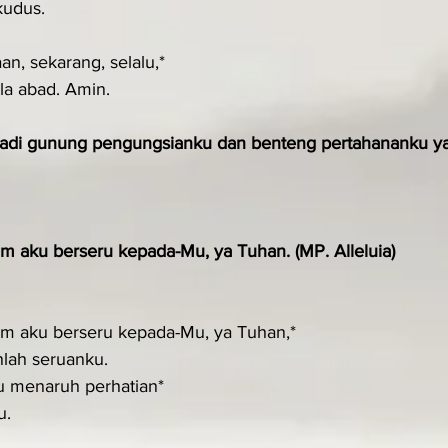
kudus.
n, sekarang, selalu,*
ala abad. Amin.
adi gunung peng­ungsianku dan benteng pertahananku yan
am aku berseru kepada-Mu, ya Tuhan. (MP. Alleluia)
am aku berseru kepada-Mu, ya Tuhan,*
nlah seruanku.
u menaruh perhatian*
u.