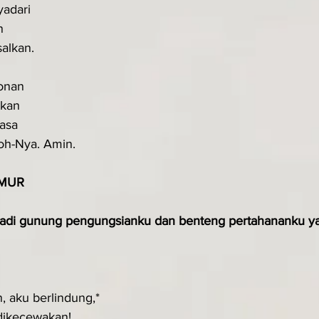
adari 
n 
alkan.
onan
tkan
asa
oh-Nya. Amin.
MUR
adi gunung pengungsianku dan benteng pertahananku yan
 aku berlindung,*
 dikecewakan!