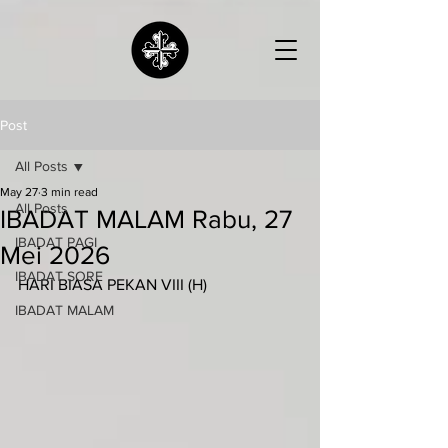
Post
All Posts
May 27
3 min read
All Posts
IBADAT MALAM Rabu, 27
IBADAT PAGI
Mei 2026
IBADAT SORE
HARI BIASA PEKAN VIII (H)
IBADAT MALAM