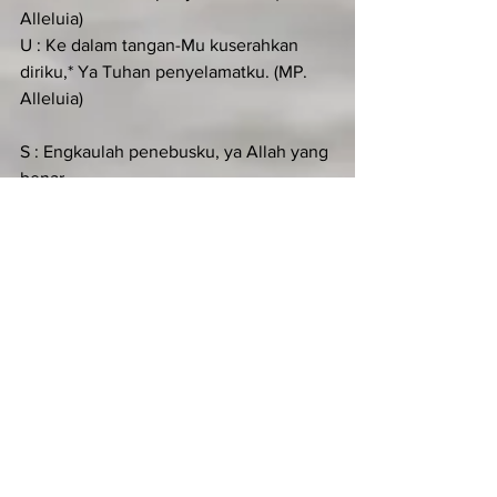
Alleluia)
U : Ke dalam tangan-Mu kuserahkan 
diriku,* Ya Tuhan penyelamatku. (MP. 
Alleluia)
S : Engkaulah penebusku, ya Allah yang 
benar.
U : Ya, Tuhan penyelamatku. (MP. 
Alleluia)
S : Kemuliaan kepada Bapa*dan Putra 
dan Roh kudus.
U : Ke dalam tangan-Mu kuserahkan 
diriku,* Ya Tuhan penyelamatku. (MP. 
Alleluia)
KIDUNG SIMEON (Luk 2:29-32)
Antifon: