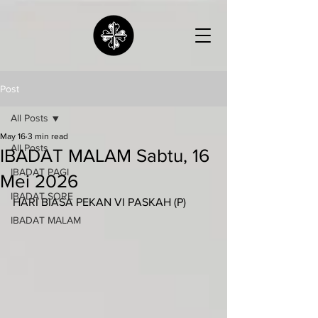
Post
All Posts
May 16
3 min read
All Posts
IBADAT MALAM Sabtu, 16
IBADAT PAGI
Mei 2026
IBADAT SORE
HARI BIASA PEKAN VI PASKAH (P)
IBADAT MALAM