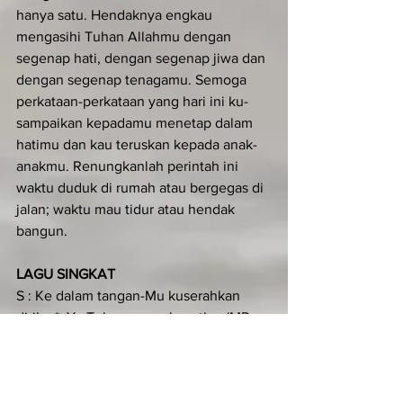
hanya satu. Hendaknya engkau 
mengasihi Tuhan Allahmu dengan 
segenap hati, dengan segenap jiwa dan 
dengan segenap tenagamu. Semoga 
per­kataan-perkataan yang hari ini ku­
sampaikan kepadamu menetap dalam 
hatimu dan kau teruskan kepada anak-
anakmu. Renungkanlah perintah ini 
waktu duduk di rumah atau bergegas di 
jalan; waktu mau tidur atau hendak 
bangun.
LAGU SINGKAT
S : Ke dalam tangan-Mu kuserahkan 
diriku,*  Ya Tuhan penyelamatku. (MP. 
Alleluia)
U : Ke dalam tangan-Mu kuserahkan 
diriku,*  Ya Tuhan penyelamatku. (MP. 