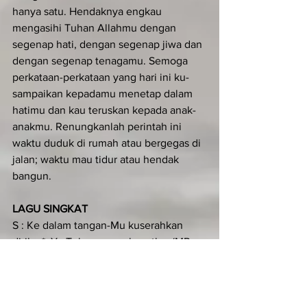
hanya satu. Hendaknya engkau 
mengasihi Tuhan Allahmu dengan 
segenap hati, dengan segenap jiwa dan 
dengan segenap tenagamu. Semoga 
per­kataan-perkataan yang hari ini ku­
sampaikan kepadamu menetap dalam 
hatimu dan kau teruskan kepada anak-
anakmu. Renungkanlah perintah ini 
waktu duduk di rumah atau bergegas di 
jalan; waktu mau tidur atau hendak 
bangun.
LAGU SINGKAT
S : Ke dalam tangan-Mu kuserahkan 
diriku,*  Ya Tuhan penyelamatku. (MP. 
Alleluia)
U : Ke dalam tangan-Mu kuserahkan 
diriku,*  Ya Tuhan penyelamatku. (MP. 