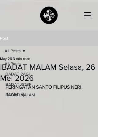
Post
All Posts
May 26
3 min read
All Posts
IBADAT MALAM Selasa, 26
IBADAT PAGI
Mei 2026
IBADAT SORE
PERINGATAN SANTO FILIPUS NERI, 
IMAM (P)
IBADAT MALAM