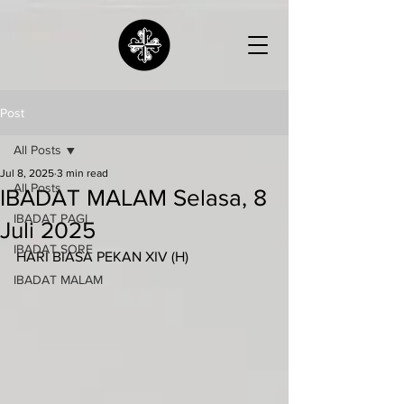
Post
All Posts
Jul 8, 2025
3 min read
All Posts
IBADAT MALAM Selasa, 8
IBADAT PAGI
Juli 2025
IBADAT SORE
HARI BIASA PEKAN XIV (H)
IBADAT MALAM