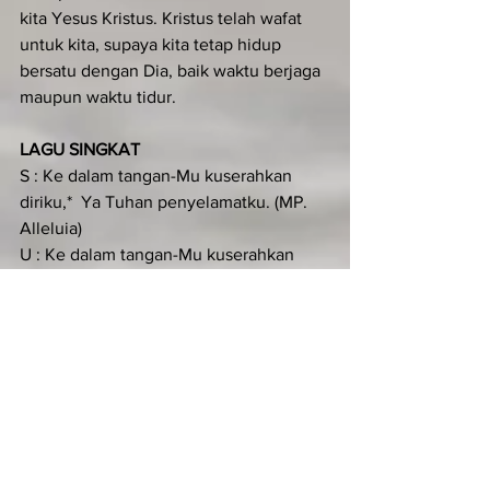
kita Yesus Kristus. Kristus telah wafat 
untuk kita, supaya kita tetap hidup 
bersatu dengan Dia, baik waktu berjaga 
maupun waktu tidur.
LAGU SINGKAT
S : Ke dalam tangan-Mu kuserahkan 
diriku,*  Ya Tuhan penyelamatku. (MP. 
Alleluia)
U : Ke dalam tangan-Mu kuserahkan 
diriku,*  Ya Tuhan penyelamatku. (MP. 
Alleluia)
S : Engkaulah penebusku, ya Allah yang 
benar.
U : Ya, Tuhan penyelamatku. (MP. 
Alleluia)