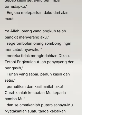
Sebab kasih setia-Mu berlimpah 
terhadapku,*
  Engkau melepaskan daku dari alam 
maut.
Ya Allah, orang yang angkuh telah 
bangkit menyerang aku,†
  segerombolan orang sombong ingin 
mencabut nyawaku,*
  mereka tidak mengindahkan Dikau.
Tetapi Engkaulah Allah penyayang dan 
pengasih,†
  Tuhan yang sabar, penuh kasih dan 
setia,*
  perhatikan dan kasihanilah aku!
Curahkanlah kekuatan-Mu kepada 
hamba-Mu*
  dan selamatkanlah putera sahaya-Mu.
Nyatakanlah suatu tanda kebaikan 