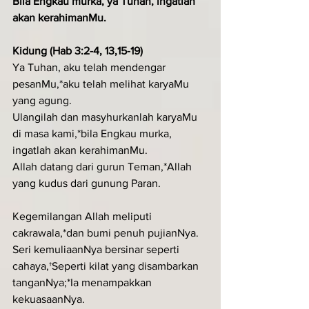
Bila Engkau murka, ya Tuhan, ingatlah 
akan kerahimanMu.
Kidung (Hab 3:2-4, 13,15-19)
Ya Tuhan, aku telah mendengar 
pesanMu,*aku telah melihat karyaMu 
yang agung.
Ulangilah dan masyhurkanlah karyaMu 
di masa kami,*bila Engkau murka, 
ingatlah akan kerahimanMu.
Allah datang dari gurun Teman,*Allah 
yang kudus dari gunung Paran.
Kegemilangan Allah meliputi 
cakrawala,*dan bumi penuh pujianNya.
Seri kemuliaanNya bersinar seperti 
cahaya,†Seperti kilat yang disambarkan 
tanganNya;*Ia menampakkan 
kekuasaanNya.