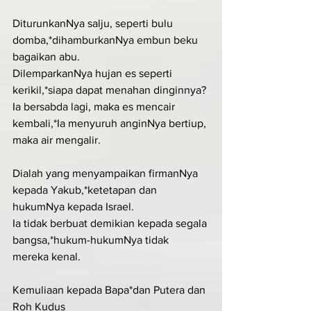
DiturunkanNya salju, seperti bulu 
domba,*dihamburkanNya embun beku 
bagaikan abu.
DilemparkanNya hujan es seperti 
kerikil,*siapa dapat menahan dinginnya?
Ia bersabda lagi, maka es mencair 
kembali,*Ia menyuruh anginNya bertiup, 
maka air mengalir.
Dialah yang menyampaikan firmanNya 
kepada Yakub,*ketetapan dan 
hukumNya kepada Israel.
Ia tidak berbuat demikian kepada segala 
bangsa,*hukum-hukumNya tidak 
mereka kenal.
Kemuliaan kepada Bapa*dan Putera dan 
Roh Kudus