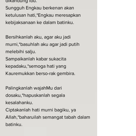
dikandung ibu.
Sungguh Engkau berkenan akan 
ketulusan hati,*Engkau meresapkan 
kebijaksanaan ke dalam batinku.
Bersihkanlah aku, agar aku jadi 
murni,*basuhlah aku agar jadi putih 
melebihi salju.
Sampaikanlah kabar sukacita 
kepadaku,*semoga hati yang 
Kauremukkan berso-rak gembira.
Palingkanlah wajahMu dari 
dosaku,*hapuskanlah segala 
kesalahanku.
Ciptakanlah hati murni bagiku, ya 
Allah,*baharuilah semangat tabah dalam 
batinku.