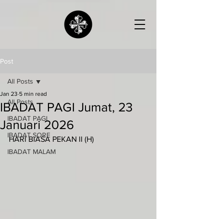
Post
All Posts
Jan 23
5 min read
All Posts
IBADAT PAGI Jumat, 23
IBADAT PAGI
Januari 2026
IBADAT SORE
HARI BIASA PEKAN II (H)
IBADAT MALAM