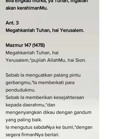
Bila Engkau murka, ya Tuhan, ingatlah 
akan kerahimanMu.
Ant. 3
Megahkanlah Tuhan, hai Yerusalem.
Mazmur 147 (147B)
Megahkanlah Tuhan, hai 
Yerusalem,*pujilah AllahMu, hai Sion.
Sebab Ia menguatkan palang pintu 
gerbangmu,*Ia memberkati para 
pendudukmu.
Sebab Ia memberikan kesejahteraan 
kepada daerahmu,*dan 
mengenyangkan dikau dengan gandum 
yang paling baik.
Ia mengutus sabdaNya ke bumi,*dengan 
segera firmanNya berlari.