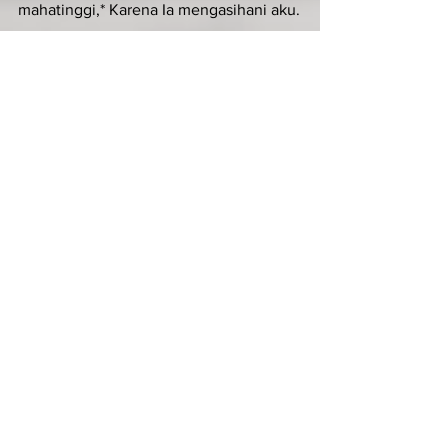
mahatinggi,* Karena Ia mengasihani aku.
KIDUNG ZAKHARIA (Luk 1:68-79)
Ant. Kidung Zakharia
Allah kita penuh rahmat dan belas 
kasihan; Ia mengunjungi kita laksana 
fajar cemerlang.
Terpujilah Tuhan, Allah Israel,*
 sebab Ia mengunjungi dan 
membebaskan umatNya.
Ia mengangkat bagi kita seorang 
penyelamat yang gagah perkasa,*
 putera Daud, hambaNya.
Seperti dijanjikanNya dari sediakala,*
 dengan perantaraan para nabiNya yang 
kudus.
Untuk menyelamatkan kita dari musuh-
musuh kita*