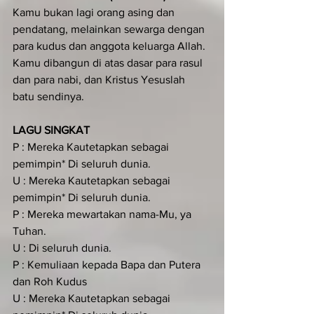
Kamu bukan lagi orang asing dan 
pendatang, melainkan sewarga dengan 
para kudus dan anggota keluarga Allah. 
Kamu dibangun di atas dasar para rasul 
dan para nabi, dan Kristus Yesuslah 
batu sendinya.
LAGU SINGKAT
P : Mereka Kautetapkan sebagai 
pemimpin* Di seluruh dunia.
U : Mereka Kautetapkan sebagai 
pemimpin* Di seluruh dunia.
P : Mereka mewartakan nama-Mu, ya 
Tuhan.
U : Di seluruh dunia.
P : Kemuliaan kepada Bapa dan Putera 
dan Roh Kudus
U : Mereka Kautetapkan sebagai 