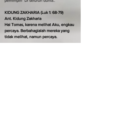
pemimpin* Di seluruh dunia..
KIDUNG ZAKHARIA (Luk 1: 68-79)
Ant. Kidung Zakharia 
Hai Tomas, karena melihat Aku, engkau 
percaya. Berbahagialah mereka yang 
tidak melihat, namun percaya.
Terpujilah Tuhan, Allah Israel,*
 sebab Ia mengunjungi dan 
membebaskan umatNya.
Ia mengangkat bagi kita seorang 
penyelamat yang gagah perkasa,*
 putera Daud, hambaNya.
Seperti dijanjikanNya dari sediakala,*
 dengan perantaraan para nabiNya yang 
kudus.
Untuk menyelamatkan kita dari musuh-
musuh kita*