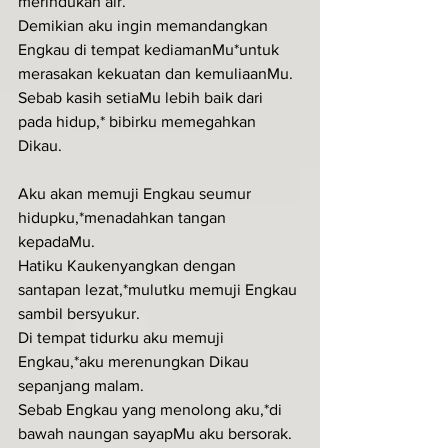
merindukan air.
Demikian aku ingin memandangkan 
Engkau di tempat kediamanMu*untuk 
merasakan kekuatan dan kemuliaanMu.
Sebab kasih setiaMu lebih baik dari 
pada hidup,* bibirku memegahkan 
Dikau.
Aku akan memuji Engkau seumur 
hidupku,*menadahkan tangan 
kepadaMu.
Hatiku Kaukenyangkan dengan 
santapan lezat,*mulutku memuji Engkau 
sambil bersyukur.
Di tempat tidurku aku memuji 
Engkau,*aku merenungkan Dikau 
sepanjang malam.
Sebab Engkau yang menolong aku,*di 
bawah naungan sayapMu aku bersorak.