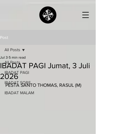
Post
All Posts
Jul 3
5 min read
All Posts
IBADAT PAGI Jumat, 3 Juli
IBADAT PAGI
2026
IBADAT SORE
PESTA SANTO THOMAS, RASUL (M)
IBADAT MALAM