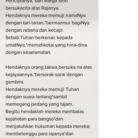
Penciptanya,*dan warga Sion 
bersukacita atas Rajanya.
Hendaknya mereka memuji namaNya 
dengan tari-tarian,*bermazmur bagiNya 
dengan rebana dan kecapi.
Sebab Tuhan berkenan kepada 
umatNya,*memahkotai yang hina-dina 
dengan keselamatan.
Hendaknya orang takwa bersuka ria atas 
kejayaannya,*bersorak-sorai dengan 
gembira.
Hendaknya mereka memuji Tuhan 
dengan suara lantang*sambil 
memegang pedang yang tajam.
Begitu hendaklah mereka membalas 
kejahatan para bangsa*dan 
menjatuhkan hukuman kepada mereka;
membelenggu para rajanya*dan 