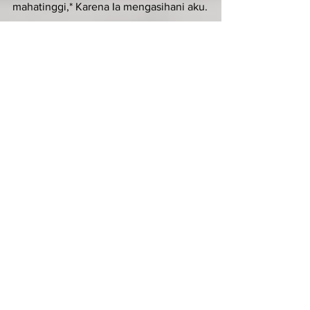
mahatinggi,* Karena Ia mengasihani aku.
KIDUNG ZAKHARIA (Luk 1:68-79)
Ant. Kidung Zakharia
Allah kita penuh rahmat dan belas 
kasihan; Ia mengunjungi kita laksana 
fajar cemerlang.
Terpujilah Tuhan, Allah Israel,*
 sebab Ia mengunjungi dan 
membebaskan umatNya.
Ia mengangkat bagi kita seorang 
penyelamat yang gagah perkasa,*
 putera Daud, hambaNya.
Seperti dijanjikanNya dari sediakala,*
 dengan perantaraan para nabiNya yang 
kudus.
Untuk menyelamatkan kita dari musuh-
musuh kita*