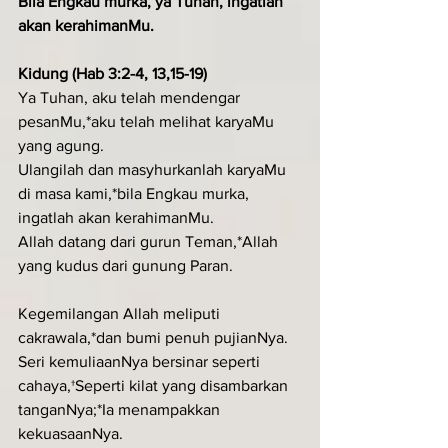
Bila Engkau murka, ya Tuhan, ingatlah 
akan kerahimanMu.
Kidung (Hab 3:2-4, 13,15-19)
Ya Tuhan, aku telah mendengar 
pesanMu,*aku telah melihat karyaMu 
yang agung.
Ulangilah dan masyhurkanlah karyaMu 
di masa kami,*bila Engkau murka, 
ingatlah akan kerahimanMu.
Allah datang dari gurun Teman,*Allah 
yang kudus dari gunung Paran.
Kegemilangan Allah meliputi 
cakrawala,*dan bumi penuh pujianNya.
Seri kemuliaanNya bersinar seperti 
cahaya,†Seperti kilat yang disambarkan 
tanganNya;*Ia menampakkan 
kekuasaanNya.