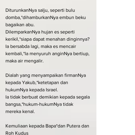
DiturunkanNya salju, seperti bulu 
domba,*dihamburkanNya embun beku 
bagaikan abu.
DilemparkanNya hujan es seperti 
kerikil,*siapa dapat menahan dinginnya?
Ia bersabda lagi, maka es mencair 
kembali,*Ia menyuruh anginNya bertiup, 
maka air mengalir.
Dialah yang menyampaikan firmanNya 
kepada Yakub,*ketetapan dan 
hukumNya kepada Israel.
Ia tidak berbuat demikian kepada segala 
bangsa,*hukum-hukumNya tidak 
mereka kenal.
Kemuliaan kepada Bapa*dan Putera dan 
Roh Kudus