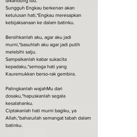
dikandung ibu.
Sungguh Engkau berkenan akan 
ketulusan hati,*Engkau meresapkan 
kebijaksanaan ke dalam batinku.
Bersihkanlah aku, agar aku jadi 
murni,*basuhlah aku agar jadi putih 
melebihi salju.
Sampaikanlah kabar sukacita 
kepadaku,*semoga hati yang 
Kauremukkan berso-rak gembira.
Palingkanlah wajahMu dari 
dosaku,*hapuskanlah segala 
kesalahanku.
Ciptakanlah hati murni bagiku, ya 
Allah,*baharuilah semangat tabah dalam 
batinku.