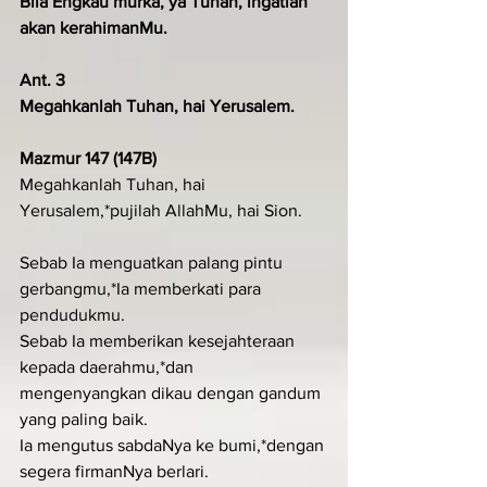
Bila Engkau murka, ya Tuhan, ingatlah 
akan kerahimanMu.
Ant. 3
Megahkanlah Tuhan, hai Yerusalem.
Mazmur 147 (147B)
Megahkanlah Tuhan, hai 
Yerusalem,*pujilah AllahMu, hai Sion.
Sebab Ia menguatkan palang pintu 
gerbangmu,*Ia memberkati para 
pendudukmu.
Sebab Ia memberikan kesejahteraan 
kepada daerahmu,*dan 
mengenyangkan dikau dengan gandum 
yang paling baik.
Ia mengutus sabdaNya ke bumi,*dengan 
segera firmanNya berlari.