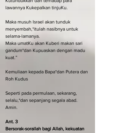
Kutundukkan*dan terhadap para 
lawannya Kukepalkan tinjuKu.
Maka musuh Israel akan tunduk 
menyembah,*itulah nasibnya untuk 
selama-lamanya.
Maka umatKu akan Kuberi makan sari 
gandum*dan Kupuaskan dengan madu 
kuat.”
Kemuliaan kepada Bapa*dan Putera dan 
Roh Kudus
Seperti pada permulaan, sekarang, 
selalu,*dan sepanjang segala abad. 
Amin.
Ant. 3
Bersorak-sorailah bagi Allah, kekuatan 