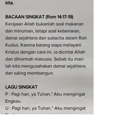
kita.
BACAAN SINGKAT (Rom 14:17-19)
Kerajaan Allah bukanlah soal makanan 
dan minuman, tetapi soal kebenaran, 
damai sejahtera dan sukacita dalam Roh 
Kudus. Karena barang siapa melayani 
Kristus dengan cara ini, ia dicintai Allah 
dan dihormati manusia. Sebab itu mari-
lah kita mengusahakan damai sejahtera 
dan saling membangun.
LAGU SINGKAT
P : Pagi hari, ya Tuhan,* Aku mengingat 
Engkau.
U : Pagi hari, ya Tuhan,* Aku mengingat 
Engkau.
P : Sebab Engkau telah menjadi 
penolongku.