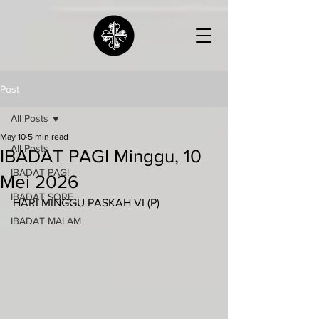
Post
All Posts
May 10
5 min read
All Posts
IBADAT PAGI Minggu, 10
IBADAT PAGI
Mei 2026
IBADAT SORE
HARI MINGGU PASKAH VI (P)
IBADAT MALAM