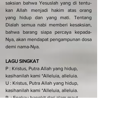
saksian bahwa Yesuslah yang di tentu­
kan Allah menjadi hakim atas orang 
yang hidup dan yang mati. Tentang 
Dialah semua nabi memberi kesaksian, 
bahwa barang siapa percaya kepada-
Nya, akan mendapat pengampunan dosa 
demi nama­-Nya.
LAGU SINGKAT
P : Kristus, Putra Allah yang hidup, 
kasihanilah kami *Alleluia, alleluia. 
U : Kristus, Putra Allah yang hidup, 
kasihanilah kami *Alleluia, alleluia. 
P  : Engkau bangkit dari alam maut.
U : Alleluia, alleluia.  
P : Kemuliaan kepada Bapa dan Putera 
dan Roh Kudus.  
U : Kristus, Putra Allah yang hidup, 
kasihanilah kami *Alleluia, alleluia.