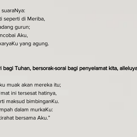
h suaraNya:
i seperti di Meriba,
padang gurun;
encobai Aku,
karyaKu yang agung.
i bagi Tuhan, bersorak-sorai bagi penyelamat kita, alleluya
ku muak akan mereka itu;
mat ini tersesat hatinya,
rti maksud bimbinganKu.
sumpah dalam murkaKu:
tirahat bersama Aku.”