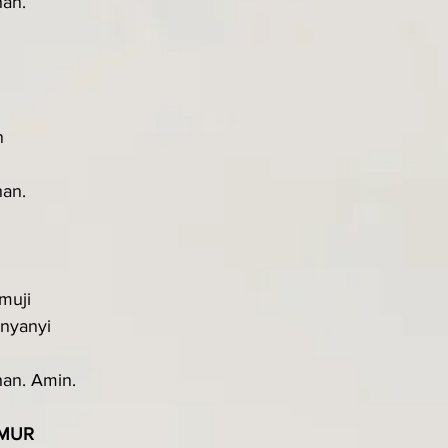
han.
n
han.
muji
nyanyi
han. Amin.
MUR