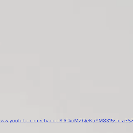
//www.youtube.com/channel/UCkoMZQeKuYM8315shca3SZ