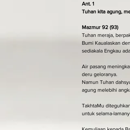
Ant. 1
Tuhan kita agung, mel
Mazmur 92 (93)
Tuhan meraja, berpak
Bumi Kaualaskan deng
sediakala Engkau ada
Air pasang meningkat
deru geloranya.
Namun Tuhan dahsyat
agung melebihi angka
TakhtaMu diteguhkan
untuk selama-lamany
Kemuliaan kepada B