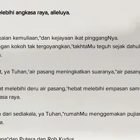
ebihi angkasa raya, alleluya.
aian kemuliaan,*dan kejayaan ikat pinggangNya.
an kokoh tak tergoyangkan,†takhtaMu teguh sejak dahulu
.
, ya Tuhan,†air pasang meningkatkan suaranya,*air pasa
 melebihi deru air pasang,†hebat melebihi empasan sam
sa raya.
 dari sediakala, ya Tuhan,*rumahMu menggemakan pujian
a.
apa*dan Putera dan Roh Kudus