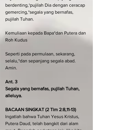
berdenting,†pujilah Dia dengan ceracap 
gemercing,*segala yang bernafas, 
pujilah Tuhan.
Kemuliaan kepada Bapa*dan Putera dan 
Roh Kudus
Seperti pada permulaan, sekarang, 
selalu,*dan sepanjang segala abad. 
Amin.
Ant. 3
Segala yang bernafas, pujilah Tuhan, 
alleluya.
BACAAN SINGKAT (2 Tim 2:8,11-13)
Ingatlah bahwa Tuhan Yesus Kristus, 
Putera Daud, telah bangkit dari alam 