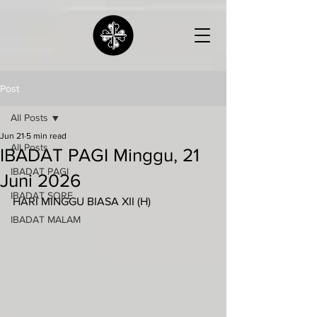
Post
All Posts
Jun 21
5 min read
All Posts
IBADAT PAGI Minggu, 21
IBADAT PAGI
Juni 2026
IBADAT SORE
HARI MINGGU BIASA XII (H)
IBADAT MALAM