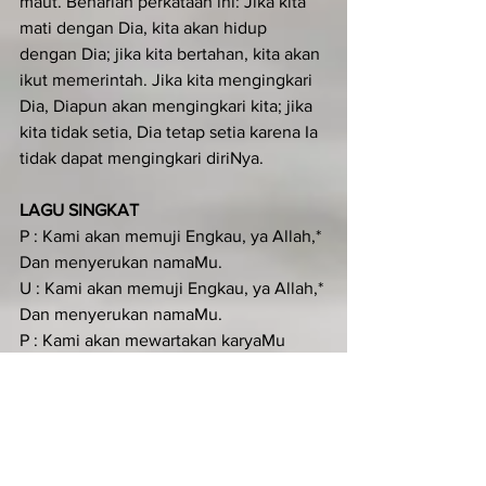
maut. Benarlah perkataan ini: Jika kita 
mati dengan Dia, kita akan hidup 
dengan Dia; jika kita bertahan, kita akan 
ikut memerintah. Jika kita mengingkari 
Dia, Diapun akan mengingkari kita; jika 
kita tidak setia, Dia tetap setia karena Ia 
tidak dapat mengingkari diriNya.
LAGU SINGKAT
P : Kami akan memuji Engkau, ya Allah,* 
Dan menyerukan namaMu.
U : Kami akan memuji Engkau, ya Allah,* 
Dan menyerukan namaMu.
P : Kami akan mewartakan karyaMu 
yang agung.
U : Dan menyerukan namaMu.
P : Kemuliaan kepada Bapa dan Putera 
dan Roh Kudus
U : Kami akan memuji Engkau, ya Allah,* 