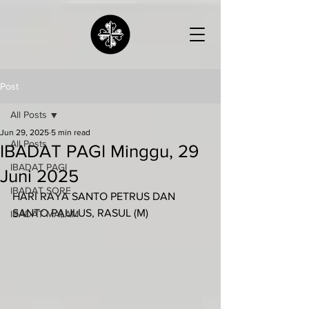
Post
All Posts
Jun 29, 2025
5 min read
All Posts
IBADAT PAGI Minggu, 29
IBADAT PAGI
Juni 2025
IBADAT SORE
HARI RAYA SANTO PETRUS DAN 
SANTO PAULUS, RASUL (M)
IBADAT MALAM