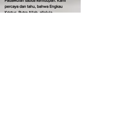
PadaMulah sabda kehidupan. Kami 
percaya dan tahu, bahwa Engkau 
Kristus, Putra Allah, alleluia.
Terpujilah Tuhan, Allah Israel,*
 sebab Ia mengunjungi dan 
membebaskan umatNya.
Ia mengangkat bagi kita seorang 
penyelamat yang gagah perkasa,*
 putera Daud, hambaNya.
Seperti dijanjikanNya dari sediakala,*
 dengan perantaraan para nabiNya yang 
kudus.
Untuk menyelamatkan kita dari musuh-
musuh kita*
 dan dari tangan semua lawan yang 
membenci kita.
Untuk menunjukkan rahmatNya kepada 
leluhur kita*