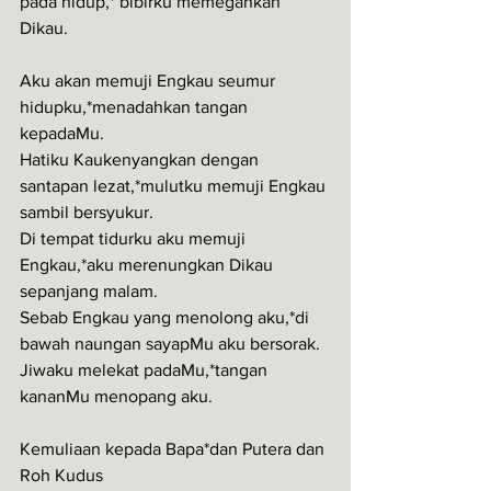
pada hidup,* bibirku memegahkan 
Dikau.
Aku akan memuji Engkau seumur 
hidupku,*menadahkan tangan 
kepadaMu.
Hatiku Kaukenyangkan dengan 
santapan lezat,*mulutku memuji Engkau 
sambil bersyukur.
Di tempat tidurku aku memuji 
Engkau,*aku merenungkan Dikau 
sepanjang malam.
Sebab Engkau yang menolong aku,*di 
bawah naungan sayapMu aku bersorak.
Jiwaku melekat padaMu,*tangan 
kananMu menopang aku.
Kemuliaan kepada Bapa*dan Putera dan 
Roh Kudus