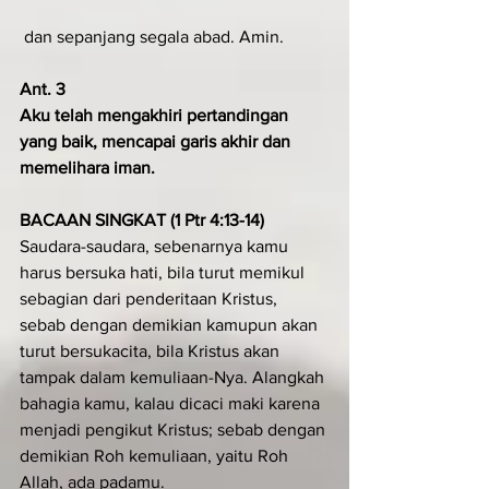
 dan sepanjang segala abad. Amin.
Ant. 3
Aku telah mengakhiri pertandingan 
yang baik, mencapai garis akhir dan 
memelihara iman.
BACAAN SINGKAT (1 Ptr 4:13-14)
Saudara-saudara, sebenarnya kamu 
harus bersuka hati, bila turut memikul 
sebagian dari penderitaan Kristus, 
sebab dengan demikian kamupun akan 
turut bersukacita, bila Kristus akan 
tampak dalam ke­muliaan-Nya. Alang­kah 
bahagia kamu, kalau di­caci maki karena 
menjadi pengikut Kristus; sebab dengan 
demikian Roh kemulia­an, yaitu Roh 
Allah, ada padamu.