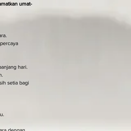
lamatkan umat-
ra.
percaya 
anjang hari.
n.
h setia bagi 
u.
ara dengan 