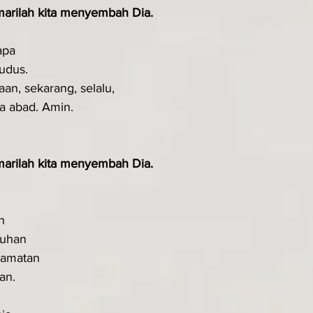
arilah kita me­nyembah Dia.
apa
udus.
aan, sekarang, selalu,
la abad. Amin.
arilah kita me­nyembah Dia.
n
Tuhan
lamatan
an.