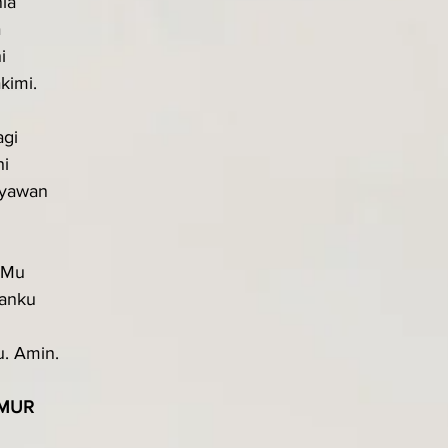
nia
a
i
kimi.
agi
i
tyawan
-Mu
hanku
u. Amin.
MUR