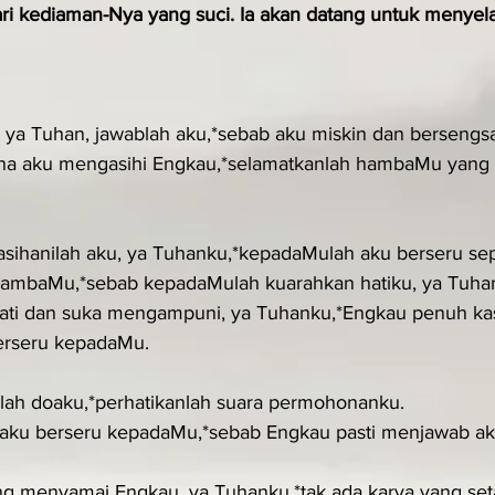
ri kediaman­-Nya yang suci. Ia akan datang untuk menye
ya Tuhan, jawablah aku,*sebab aku miskin dan bersengsa
rena aku mengasihi Engkau,*selamatkanlah hambaMu yang 
asihanilah aku, ya Tuhanku,*kepadaMulah aku berseru sep
hambaMu,*sebab kepadaMulah kuarahkan hatiku, ya Tuha
ati dan suka mengampuni, ya Tuhanku,*Engkau penuh kasi
erseru kepadaMu.
lah doaku,*perhatikanlah suara permohonanku.
 aku berseru kepadaMu,*sebab Engkau pasti menjawab ak
ng menyamai Engkau, ya Tuhanku,*tak ada karya yang set