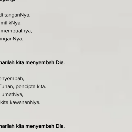
.
 di tanganNya,
milikNya.
ia membuatnya,
tanganNya.
arilah kita me­nyembah Dia.
menyembah,
Tuhan, pencipta kita.
ta umatNya,
, kita kawananNya.
arilah kita me­nyembah Dia.