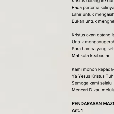
Kristus datang ke du
Pada pertama kaliny
Lahir untuk mengasih
Bukan untuk mengha
Kristus akan datang l
Untuk menganugerah
Para hamba yang se
Mahkota keabadian.
Kami mohon kepada
Ya Yesus Kristus Tu
Semoga kami selalu
Mencari Dikau melul
PENDARASAN MAZ
Ant. 1