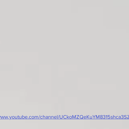
//www.youtube.com/channel/UCkoMZQeKuYM8315shca3SZ