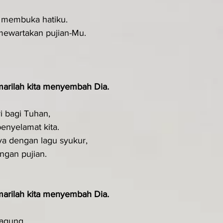
h membuka hatiku.
mewartakan pujian-Mu.
arilah kita me­nyembah Dia.
i bagi Tuhan,
penyelamat kita.
a dengan lagu syukur,
ngan pujian.
arilah kita me­nyembah Dia.
 agung,