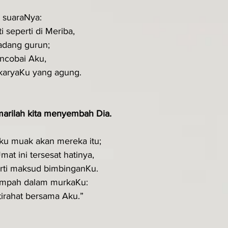
h suaraNya:
i seperti di Meriba,
padang gurun;
encobai Aku,
karyaKu yang agung.
arilah kita me­nyembah Dia.
ku muak akan mereka itu;
mat ini tersesat hatinya,
rti maksud bimbinganKu.
sumpah dalam murkaKu:
tirahat bersama Aku.”