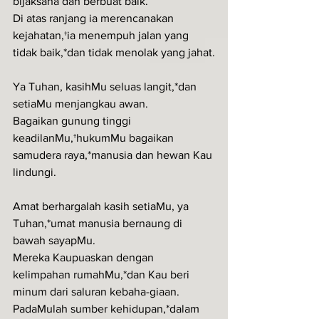
bijaksana dan berbuat baik.
Di atas ranjang ia merencanakan 
kejahatan,†ia menempuh jalan yang 
tidak baik,*dan tidak menolak yang jahat.
Ya Tuhan, kasihMu seluas langit,*dan 
setiaMu menjangkau awan.
Bagaikan gunung tinggi 
keadilanMu,†hukumMu bagaikan 
samudera raya,*manusia dan hewan Kau 
lindungi.
Amat berhargalah kasih setiaMu, ya 
Tuhan,*umat manusia bernaung di 
bawah sayapMu.
Mereka Kaupuaskan dengan 
kelimpahan rumahMu,*dan Kau beri 
minum dari saluran kebaha-giaan.
PadaMulah sumber kehidupan,*dalam 