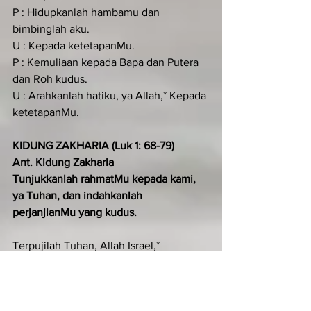
P : Hidupkanlah hambamu dan 
bimbinglah aku.
U : Kepada ketetapanMu.
P : Kemuliaan kepada Bapa dan Putera 
dan Roh kudus.
U : Arahkanlah hatiku, ya Allah,* Kepada 
ketetapanMu.
KIDUNG ZAKHARIA (Luk 1: 68-79)
Ant. Kidung Zakharia 
Tunjukkanlah rahmatMu kepada kami, 
ya Tuhan, dan indahkanlah 
perjanjianMu yang kudus.
Terpujilah Tuhan, Allah Israel,*
 sebab Ia mengunjungi dan 
membebaskan umatNya.
Ia mengangkat bagi kita seorang 