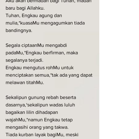
Aku akan bermadah bagi Tuhan,*madah 
baru bagi Allahku.
Tuhan, Engkau agung dan 
mulia,*kuasaMu mengagumkan tiada 
bandingnya.
Segala ciptaanMu mengabdi 
padaMu,*Engkau berfirman, maka 
segalanya terjadi.
Engkau mengutus rohMu untuk 
menciptakan semua,*tak ada yang dapat 
melawan titahMu.
Sekalipun gunung rebah beserta 
dasarnya,†sekalipun wadas luluh 
bagaikan lilin dihadapan 
wajahMu,*namun Engkau tetap 
mengasihi orang yang takwa.
Tiada kurban layak bagiMu, meski 