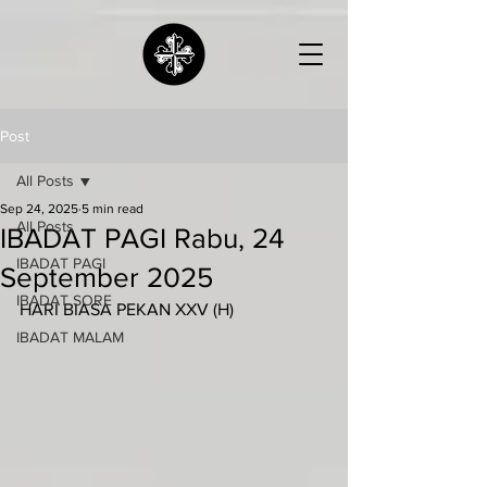
Post
All Posts
Sep 24, 2025
5 min read
All Posts
IBADAT PAGI Rabu, 24
IBADAT PAGI
September 2025
IBADAT SORE
HARI BIASA PEKAN XXV (H)
IBADAT MALAM