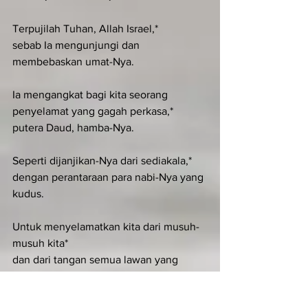
Terpujilah Tuhan, Allah Israel,*
sebab Ia mengunjungi dan 
membebaskan umat-Nya.
Ia mengangkat bagi kita seorang 
penyelamat yang gagah perkasa,*
putera Daud, hamba-Nya.
Seperti dijanjikan-Nya dari sediakala,*
dengan perantaraan para nabi-Nya yang 
kudus.
Untuk menyelamatkan kita dari musuh-
musuh kita*
dan dari tangan semua lawan yang 
membenci kita.