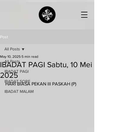
Post
All Posts
May 10, 2025
5 min read
All Posts
IBADAT PAGI Sabtu, 10 Mei
IBADAT PAGI
2025
IBADAT SORE
HARI BIASA PEKAN III PASKAH (P)
IBADAT MALAM