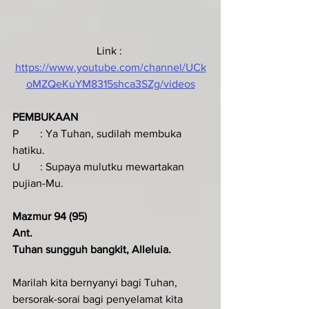
Link : 
https://www.youtube.com/channel/UCk
oMZQeKuYM8315shca3SZg/videos
PEMBUKAAN 
P	: Ya Tuhan, sudilah membuka 
hatiku.
U	: Supaya mulutku mewartakan 
pujian-Mu.
Mazmur 94 (95) 
Ant. 
Tuhan sungguh bangkit, Alleluia.
Marilah kita bernyanyi bagi Tuhan,
bersorak-sorai bagi penyelamat kita