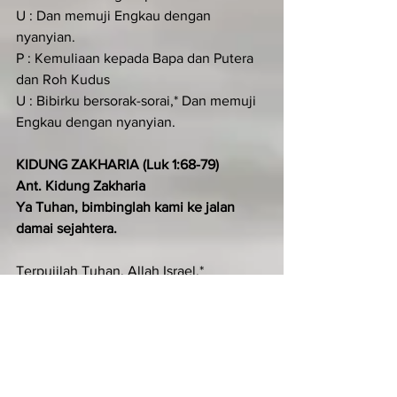
U : Dan memuji Engkau dengan 
nyanyian.
P : Kemuliaan kepada Bapa dan Putera 
dan Roh Kudus
U : Bibirku bersorak-sorai,* Dan memuji 
Engkau dengan nyanyian.
KIDUNG ZAKHARIA (Luk 1:68-79)
Ant. Kidung Zakharia
Ya Tuhan, bimbinglah kami ke jalan 
damai sejahtera.
Terpujilah Tuhan, Allah Israel,*
 sebab Ia mengunjungi dan 
membebaskan umatNya.
Ia mengangkat bagi kita seorang 
penyelamat yang gagah perkasa,*
 putera Daud, hambaNya.