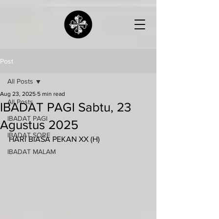
Post
All Posts
Aug 23, 2025
5 min read
All Posts
IBADAT PAGI Sabtu, 23
IBADAT PAGI
Agustus 2025
IBADAT SORE
HARI BIASA PEKAN XX (H)
IBADAT MALAM