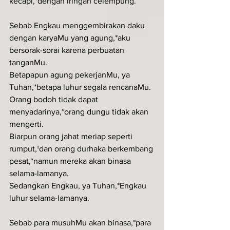
kecapi,*dengan iringan celempung.
Sebab Engkau menggembirakan daku 
dengan karyaMu yang agung,*aku 
bersorak-sorai karena perbuatan 
tanganMu.
Betapapun agung pekerjanMu, ya 
Tuhan,*betapa luhur segala rencanaMu.
Orang bodoh tidak dapat 
menyadarinya,*orang dungu tidak akan 
mengerti.
Biarpun orang jahat meriap seperti 
rumput,†dan orang durhaka berkembang 
pesat,*namun mereka akan binasa 
selama-lamanya.
Sedangkan Engkau, ya Tuhan,*Engkau 
luhur selama-lamanya.
Sebab para musuhMu akan binasa,*para 