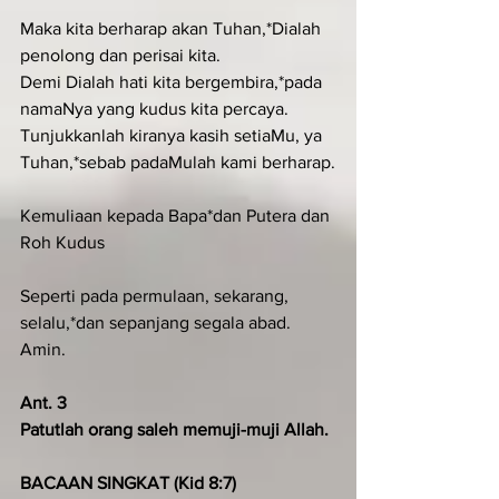
Maka kita berharap akan Tuhan,*Dialah 
penolong dan perisai kita.
Demi Dialah hati kita bergembira,*pada 
namaNya yang kudus kita percaya.
Tunjukkanlah kiranya kasih setiaMu, ya 
Tuhan,*sebab padaMulah kami berharap.
Kemuliaan kepada Bapa*dan Putera dan 
Roh Kudus
Seperti pada permulaan, sekarang, 
selalu,*dan sepanjang segala abad. 
Amin.
Ant. 3
Patutlah orang saleh memuji-muji Allah.
BACAAN SINGKAT (Kid 8:7)