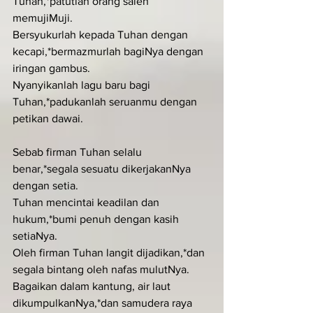
Tuhan,*patutlah orang saleh 
memujiMuji.
Bersyukurlah kepada Tuhan dengan 
kecapi,*bermazmurlah bagiNya dengan 
iringan gambus.
Nyanyikanlah lagu baru bagi 
Tuhan,*padukanlah seruanmu dengan 
petikan dawai.
Sebab firman Tuhan selalu 
benar,*segala sesuatu dikerjakanNya 
dengan setia.
Tuhan mencintai keadilan dan 
hukum,*bumi penuh dengan kasih 
setiaNya.
Oleh firman Tuhan langit dijadikan,*dan 
segala bintang oleh nafas mulutNya.
Bagaikan dalam kantung, air laut 
dikumpulkanNya,*dan samudera raya 