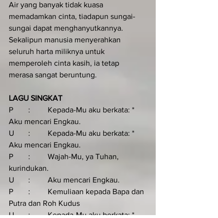
Air yang banyak tidak kuasa 
memadamkan cinta, tiadapun sungai-
sungai dapat menghanyutkannya. 
Sekalipun manusia menyerahkan 
seluruh harta miliknya untuk 
memperoleh cinta kasih, ia tetap 
merasa sangat beruntung.
LAGU SINGKAT
P	:	Kepada-Mu aku berkata: * 
Aku mencari Engkau.
U	:	Kepada-Mu aku berkata: * 
Aku mencari Engkau.
P	:	Wajah-Mu, ya Tuhan, 
kurindukan.
U	:	Aku mencari Engkau.
P	:	Kemuliaan kepada Bapa dan 
Putra dan Roh Kudus
U	:	Kepada-Mu aku berkata: * 