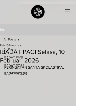
Post
All Posts
Feb 10
5 min read
All Posts
IBADAT PAGI Selasa, 10
IBADAT PAGI
Februari 2026
IBADAT SORE
PERINGATAN SANTA SKOLASTIKA, 
PERAWAN (P)
IBADAT MALAM