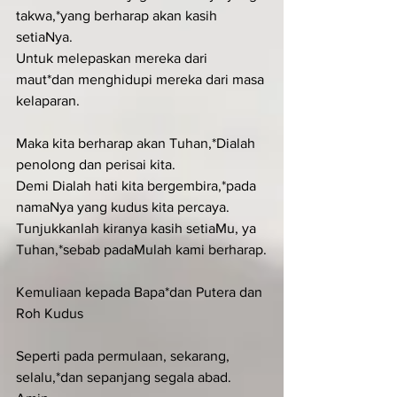
takwa,*yang berharap akan kasih 
setiaNya.
Untuk melepaskan mereka dari 
maut*dan menghidupi mereka dari masa 
kelaparan.
Maka kita berharap akan Tuhan,*Dialah 
penolong dan perisai kita.
Demi Dialah hati kita bergembira,*pada 
namaNya yang kudus kita percaya.
Tunjukkanlah kiranya kasih setiaMu, ya 
Tuhan,*sebab padaMulah kami berharap.
Kemuliaan kepada Bapa*dan Putera dan 
Roh Kudus
Seperti pada permulaan, sekarang, 
selalu,*dan sepanjang segala abad. 