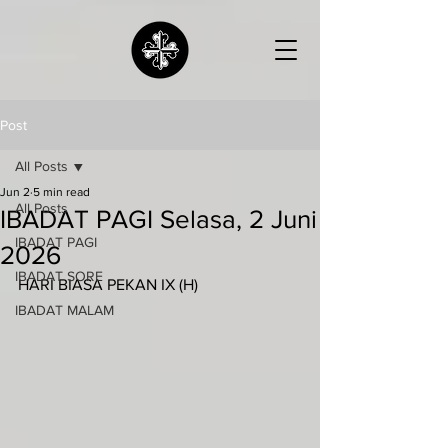
Post
All Posts
Jun 2
5 min read
All Posts
IBADAT PAGI Selasa, 2 Juni
IBADAT PAGI
2026
IBADAT SORE
HARI BIASA PEKAN IX (H)
IBADAT MALAM