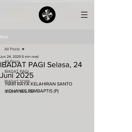
Post
All Posts
Jun 24, 2025
5 min read
All Posts
IBADAT PAGI Selasa, 24
IBADAT PAGI
Juni 2025
IBADAT SORE
HARI RAYA KELAHIRAN SANTO 
YOHANES PEMBAPTIS (P)
IBADAT MALAM