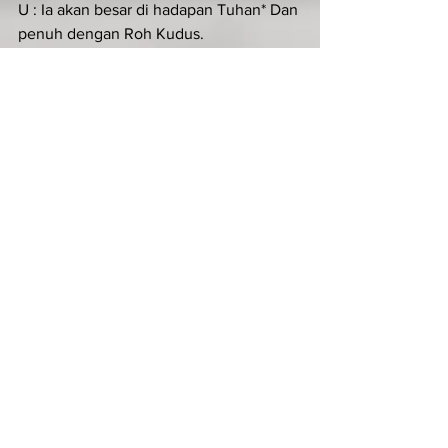
U : Ia akan besar di hadapan Tuhan* Dan 
penuh dengan Roh Kudus.
KIDUNG ZAKHARIA (Luk 1:68-79)
Ant. Kidung Zakharia
Zakharia, penuh dengan Roh Kudus, 
bernubuat katanya: Terpujilah Tuhan 
Allah Israel.
Terpujilah Tuhan, Allah Israel,*
sebab Ia mengunjungi dan 
membebaskan umatNya.
Ia mengangkat bagi kita seorang 
penyelamat yang gagah perkasa,*
putera Daud, hambaNya.
Seperti dijanjikanNya dari sediakala,*
dengan perantaraan para nabiNya yang 
kudus.
Untuk menyelamatkan kita dari musuh-