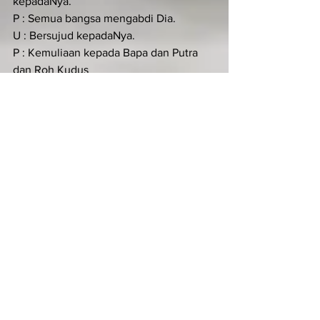
kepadaNya.
P : Semua bangsa mengabdi Dia.
U : Bersujud kepadaNya.
P : Kemuliaan kepada Bapa dan Putra 
dan Roh Kudus
U : Semua raja bumi* Bersujud 
kepadaNya.
KIDUNG ZAKHARIA (Luk 1:68-79)
Ant. Kidung Zakharia
Tiga macam persembahan diserahkan 
para sarjana kepada Tuhan, Putra Allah 
dan raja agung, yaitu emas, dupa dan 
wangi-wangian, alleluia.
Terpujilah Tuhan, Allah Israel,*sebab Ia 
mengunjungi dan membebaskan 
umatNya.
Ia mengangkat bagi kita seorang 