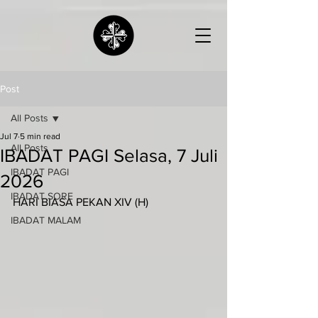
Post
All Posts
Jul 7
5 min read
All Posts
IBADAT PAGI Selasa, 7 Juli
IBADAT PAGI
2026
IBADAT SORE
HARI BIASA PEKAN XIV (H)
IBADAT MALAM