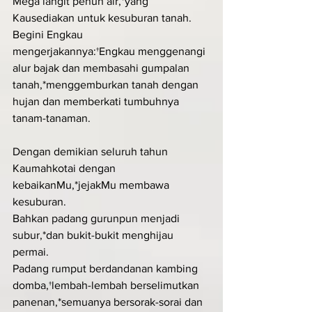
Mega langit penuh air,*yang 
Kausediakan untuk kesuburan tanah.
Begini Engkau 
mengerjakannya:†Engkau menggenangi 
alur bajak dan membasahi gumpalan 
tanah,*menggemburkan tanah dengan 
hujan dan memberkati tumbuhnya 
tanam-tanaman.
Dengan demikian seluruh tahun 
Kaumahkotai dengan 
kebaikanMu,*jejakMu membawa 
kesuburan.
Bahkan padang gurunpun menjadi 
subur,*dan bukit-bukit menghijau 
permai.
Padang rumput berdandanan kambing 
domba,†lembah-lembah berselimutkan 
panenan,*semuanya bersorak-sorai dan 