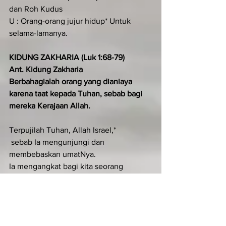
dan Roh Kudus
U : Orang-orang jujur hidup* Untuk 
selama-lamanya.
KIDUNG ZAKHARIA (Luk 1:68-79)
Ant. Kidung Zakharia
Berbahagialah orang yang dianiaya 
karena taat kepada Tuhan, sebab bagi 
mereka Kerajaan Allah.
Terpujilah Tuhan, Allah Israel,*
 sebab Ia mengunjungi dan 
membebaskan umatNya.
Ia mengangkat bagi kita seorang 
penyelamat yang gagah perkasa,*
 putera Daud, hambaNya.
Seperti dijanjikanNya dari sediakala,*
 dengan perantaraan para nabiNya yang 