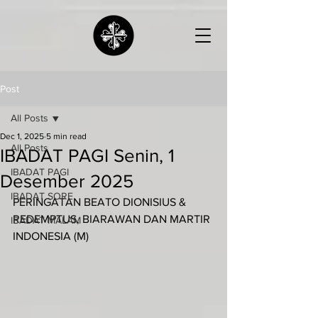
Post
All Posts
Dec 1, 2025
5 min read
All Posts
IBADAT PAGI Senin, 1
IBADAT PAGI
Desember 2025
IBADAT SORE
PERINGATAN BEATO DIONISIUS & 
REDEMPTUS, BIARAWAN DAN MARTIR 
IBADAT MALAM
INDONESIA (M)