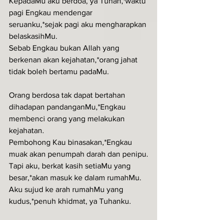
KepadaMu aku berdoa, ya Tuhan,†waktu 
pagi Engkau mendengar 
seruanku,*sejak pagi aku mengharapkan 
belaskasihMu.
Sebab Engkau bukan Allah yang 
berkenan akan kejahatan,*orang jahat 
tidak boleh bertamu padaMu.
Orang berdosa tak dapat bertahan 
dihadapan pandanganMu,*Engkau 
membenci orang yang melakukan 
kejahatan.
Pembohong Kau binasakan,*Engkau 
muak akan penumpah darah dan penipu.
Tapi aku, berkat kasih setiaMu yang 
besar,*akan masuk ke dalam rumahMu.
Aku sujud ke arah rumahMu yang 
kudus,*penuh khidmat, ya Tuhanku.