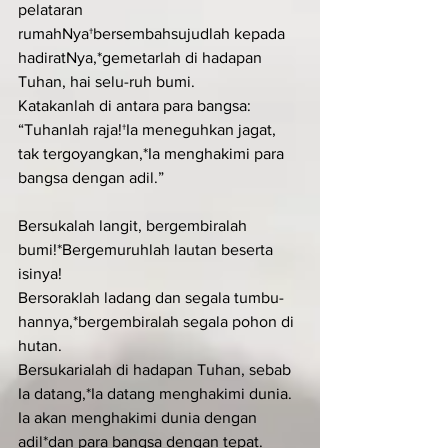
pelataran 
rumahNya†bersembahsujudlah kepada 
hadiratNya,*gemetarlah di hadapan 
Tuhan, hai selu-ruh bumi.
Katakanlah di antara para bangsa: 
“Tuhanlah raja!†Ia meneguhkan jagat, 
tak tergoyangkan,*Ia menghakimi para 
bangsa dengan adil.”
Bersukalah langit, bergembiralah 
bumi!*Bergemuruhlah lautan beserta 
isinya!
Bersoraklah ladang dan segala tumbu-
hannya,*bergembiralah segala pohon di 
hutan.
Bersukarialah di hadapan Tuhan, sebab 
Ia datang,*Ia datang menghakimi dunia.
Ia akan menghakimi dunia dengan 
adil*dan para bangsa dengan tepat.