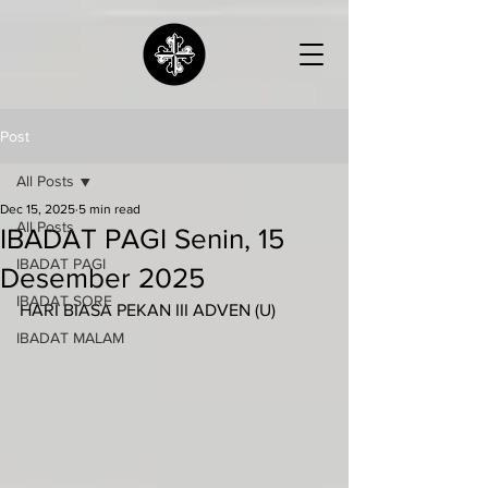
Post
All Posts
Dec 15, 2025
5 min read
All Posts
IBADAT PAGI Senin, 15
IBADAT PAGI
Desember 2025
IBADAT SORE
HARI BIASA PEKAN III ADVEN (U)
IBADAT MALAM