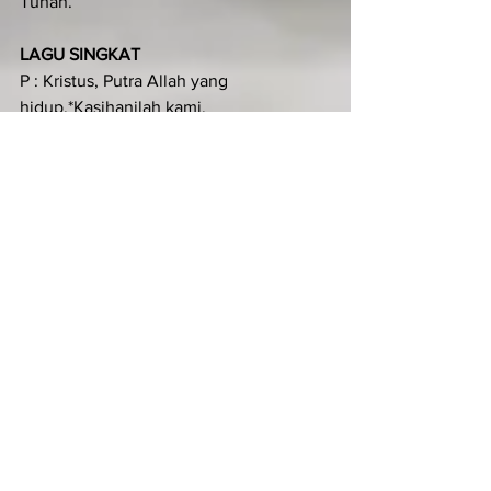
Tuhan.
LAGU SINGKAT
P : Kristus, Putra Allah yang 
hidup,*Kasihanilah kami.
U : Kristus, Putra Allah yang 
hidup,*Kasihanilah kami.
P : Engkaulah yang akan datang ke 
dunia.
U : Kasihanilah kami.
P : Kemuliaan kepada Bapa dan Putra 
dan Roh Kudus
U : Kristus, Putra Allah yang hidup,* 
Kasihanilah kami.
KIDUNG ZAKHARIA (Luk 1:68-79)
Ant. Kidung Zakharia
Dari surga akan datang Tuhan 
penguasa; Ia memegang kemuliaan dan 