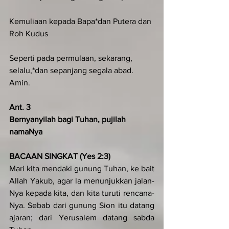
Kemuliaan kepada Bapa*dan Putera dan 
Roh Kudus
Seperti pada permulaan, sekarang, 
selalu,*dan sepanjang segala abad. 
Amin.
Ant. 3
Bernyanyilah bagi Tuhan, pujilah 
namaNya
BACAAN SINGKAT (Yes 2:3)
Mari kita mendaki gunung Tuhan, ke bait 
Allah Yakub, agar la menunjukkan jalan­-
Nya kepada kita, dan kita turuti rencana­-
Nya. Sebab dari gunung Sion itu datang 
ajaran; dari Yerusalem datang sabda 