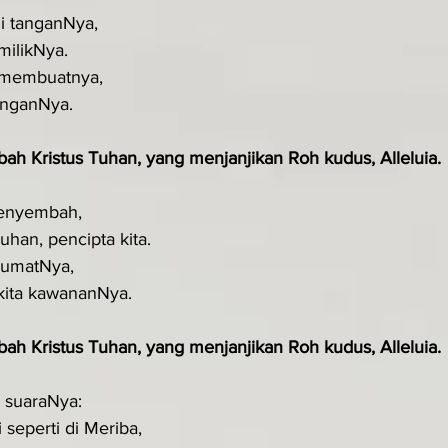
di tanganNya,
ilikNya.
a membuatnya,
anganNya.
ah Kristus Tuhan, yang menjanjikan Roh kudus, Alleluia.
menyembah,
uhan, pencipta kita.
a umatNya,
 kita kawananNya.
ah Kristus Tuhan, yang menjanjikan Roh kudus, Alleluia.
h suaraNya:
 seperti di Meriba,