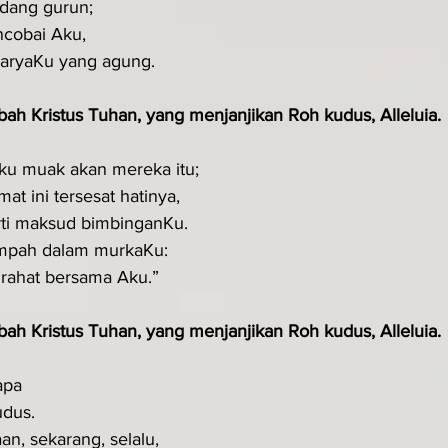
adang gurun;
ncobai Aku,
aryaKu yang agung.
ah Kristus Tuhan, yang menjanjikan Roh kudus, Alleluia.
ku muak akan mereka itu;
t ini tersesat hatinya,
ti maksud bimbinganKu.
umpah dalam murkaKu:
irahat bersama Aku.”
ah Kristus Tuhan, yang menjanjikan Roh kudus, Alleluia.
apa
udus.
an, sekarang, selalu,