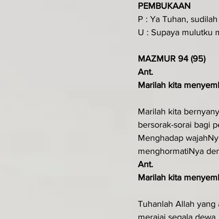
PEMBUKAAN
P : Ya Tuhan, sudila
U : Supaya mulutku 
MAZMUR 94 (95)
Ant.
Marilah kita menyemb
Marilah kita bernyany
bersorak-sorai bagi p
Menghadap wajahNya
menghormatiNya den
Ant.
Marilah kita menyemb
Tuhanlah Allah yang
merajai segala dewa.