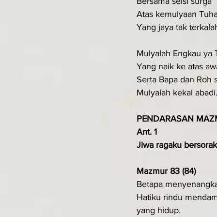
Bersama seisi surga
Atas kemulyaan Tuh
Yang jaya tak terkala
Mulyalah Engkau ya
Yang naik ke atas a
Serta Bapa dan Roh 
Mulyalah kekal abadi
PENDARASAN MAZ
Ant. 1
Jiwa ragaku bersorak-
Mazmur 83 (84)
Betapa menyenangka
Hatiku rindu mendamb
yang hidup.