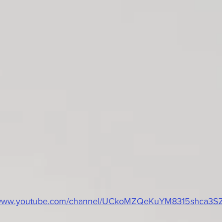
//www.youtube.com/channel/UCkoMZQeKuYM8315shca3SZ