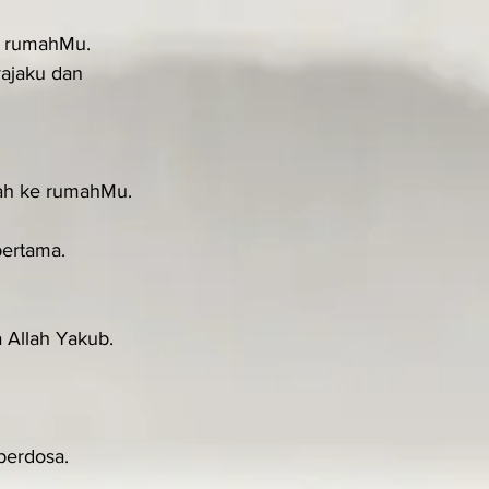
i rumahMu.
ajaku dan 
rah ke rumahMu.
pertama.
 Allah Yakub.
berdosa.