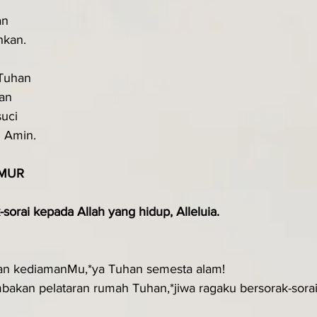
an
hkan.
 Tuhan
wan
suci
. Amin.
MUR
sorai kepada Allah yang hidup, Alleluia.
n kediamanMu,*ya Tuhan semesta alam!
akan pelataran rumah Tuhan,*jiwa ragaku bersorak-sorai