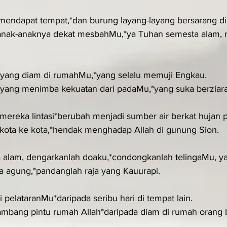
 mendapat tempat,*dan burung layang-layang bersarang d
nak-anaknya dekat mesbahMu,*ya Tuhan semesta alam, r
 yang diam di rumahMu,*yang selalu memuji Engkau.
 yang menimba kekuatan dari padaMu,*yang suka berzia
ereka lintasi*berubah menjadi sumber air berkat hujan 
 kota ke kota,*hendak menghadap Allah di gunung Sion.
 alam, dengarkanlah doaku,*condongkanlah telingaMu, ya
raja agung,*pandanglah raja yang Kauurapi.
di pelataranMu*daripada seribu hari di tempat lain.
i ambang pintu rumah Allah*daripada diam di rumah orang 