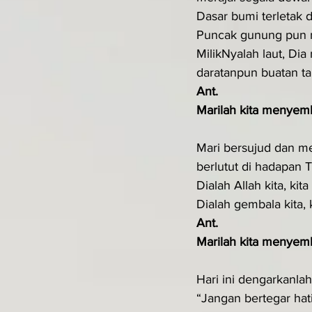
Dasar bumi terletak 
Puncak gunung pun m
MilikNyalah laut, Di
daratanpun buatan t
Ant.
Marilah kita menyemb
Mari bersujud dan 
berlutut di hadapan T
Dialah Allah kita, kit
Dialah gembala kita,
Ant.
Marilah kita menyemb
Hari ini dengarkanla
“Jangan bertegar hati