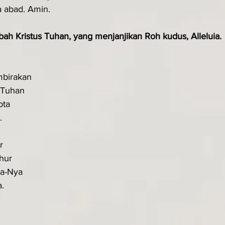
a abad. Amin.
ah Kristus Tuhan, yang menjanjikan Roh kudus, Alleluia.
birakan
 Tuhan
ota
.
r
hur
a-Nya
.