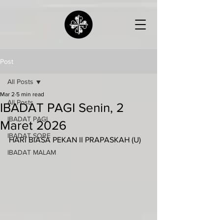
Post
All Posts
Mar 2
5 min read
All Posts
IBADAT PAGI Senin, 2
IBADAT PAGI
Maret 2026
IBADAT SORE
HARI BIASA PEKAN II PRAPASKAH (U)
IBADAT MALAM