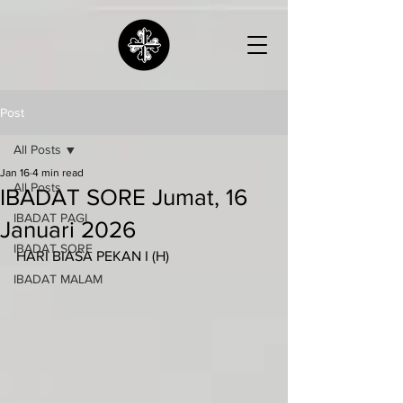
Post
All Posts
Jan 16
4 min read
All Posts
IBADAT SORE Jumat, 16
IBADAT PAGI
Januari 2026
IBADAT SORE
HARI BIASA PEKAN I (H)
IBADAT MALAM