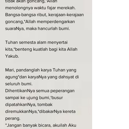
tidak akan goncang,*Allah 
menolongnya waktu fajar merekah.
Bangsa-bangsa ribut, kerajaan-kerajaan 
goncang,*Allah memperdengarkan 
suaraNya, maka hancurlah bumi.
Tuhan semesta alam menyertai 
kita,*benteng kuatlah bagi kita Allah 
Yakub.
Mari, pandanglah karya Tuhan yang 
agung*dan karyaNya yang dahsyat di 
seluruh bumi.
DihentikanNya semua peperangan 
sampai ke ujung bumi,†busur 
dipatahkanNya, tombak 
diremukkanNya,*dibakarNya kereta 
perang.
“Jangan banyak bicara, akuilah Aku 