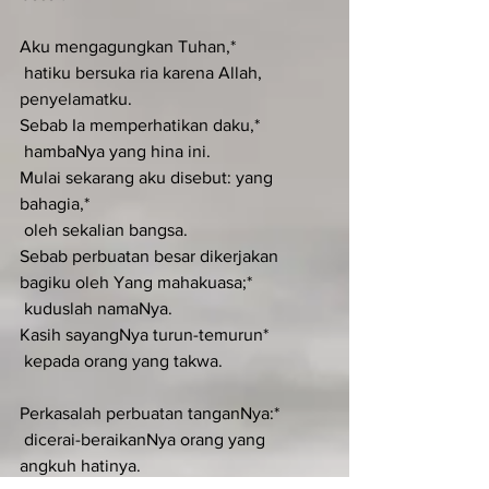
Aku mengagungkan Tuhan,*
 hatiku bersuka ria karena Allah, 
penyelamatku.
Sebab Ia memperhatikan daku,*
 hambaNya yang hina ini.
Mulai sekarang aku disebut: yang 
bahagia,*
 oleh sekalian bangsa.
Sebab perbuatan besar dikerjakan 
bagiku oleh Yang mahakuasa;*
 kuduslah namaNya.
Kasih sayangNya turun-temurun*
 kepada orang yang takwa.
Perkasalah perbuatan tanganNya:*
 dicerai-beraikanNya orang yang 
angkuh hatinya.