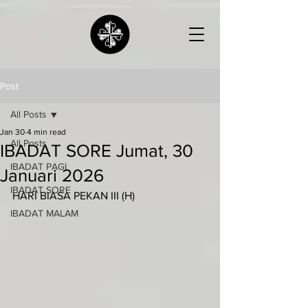
Post
All Posts
Jan 30
4 min read
All Posts
IBADAT SORE Jumat, 30
IBADAT PAGI
Januari 2026
IBADAT SORE
HARI BIASA PEKAN III (H)
IBADAT MALAM