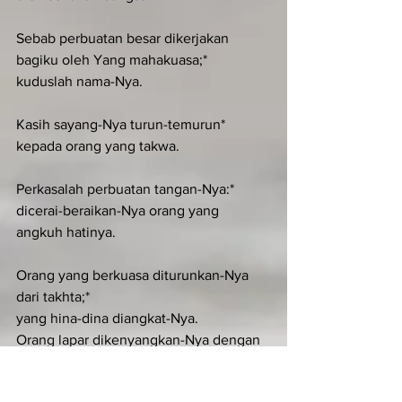
Sebab perbuatan besar dikerjakan 
bagiku oleh Yang mahakuasa;*
kuduslah nama-Nya.
Kasih sayang-Nya turun-temurun*
kepada orang yang takwa.
Perkasalah perbuatan tangan-Nya:*
dicerai-beraikan-Nya orang yang 
angkuh hatinya.
Orang yang berkuasa diturunkan-Nya 
dari takhta;*
yang hina-dina diangkat-Nya.
Orang lapar dikenyangkan-Nya dengan 
kebaikan;*
orang kaya diusir-Nya pergi dengan 