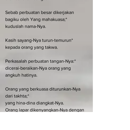
Sebab perbuatan besar dikerjakan 
bagiku oleh Yang mahakuasa;*
kuduslah nama-Nya.
Kasih sayang-Nya turun-temurun*
kepada orang yang takwa.
Perkasalah perbuatan tangan-Nya:*
dicerai-beraikan-Nya orang yang 
angkuh hatinya.
Orang yang berkuasa diturunkan-Nya 
dari takhta;*
yang hina-dina diangkat-Nya.
Orang lapar dikenyangkan-Nya dengan 
kebaikan;*
orang kaya diusir-Nya pergi dengan 