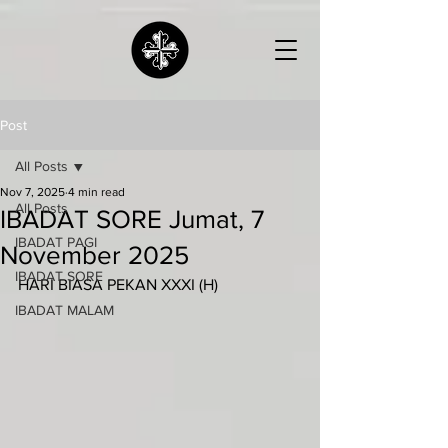
Post
All Posts
Nov 7, 2025
4 min read
All Posts
IBADAT SORE Jumat, 7
IBADAT PAGI
November 2025
IBADAT SORE
HARI BIASA PEKAN XXXI (H)
IBADAT MALAM