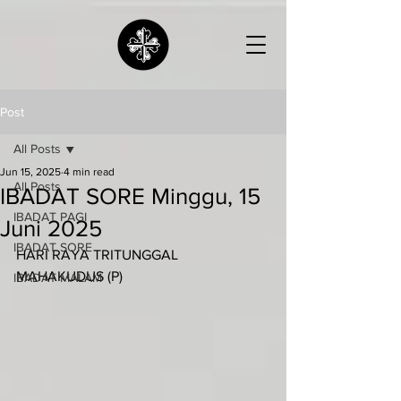
Post
All Posts
Jun 15, 2025
4 min read
All Posts
IBADAT SORE Minggu, 15
IBADAT PAGI
Juni 2025
IBADAT SORE
HARI RAYA TRITUNGGAL 
MAHAKUDUS (P)
IBADAT MALAM