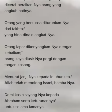
dicerai-beraikan-Nya orang yang 
angkuh hatinya.
Orang yang berkuasa diturunkan-Nya 
dari takhta;*
yang hina-dina diangkat-Nya.
Orang lapar dikenyangkan-Nya dengan 
kebaikan;*
orang kaya diusir-Nya pergi dengan 
tangan kosong.
Menurut janji-Nya kepada leluhur kita,*
Allah telah menolong Israel, hamba-Nya.
Demi kasih sayang-Nya kepada 
Abraham serta keturunannya*
untuk selama-lamanya.