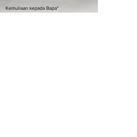
Kemuliaan kepada Bapa*
dan Putra dan Roh kudus.
Seperti pada permulaan, sekarang, 
selalu*
dan sepanjang segala abad. Amin.
Ant . Kidung  Maria  
Kami mengimani, memuji dan me­luhur­
kan Dikau, ya Allah Tritunggal Kudus, 
Bapa Yang Mahakuasa, Putra 
penyelamat dunia, Roh Kudus peng­
hibur umat. Dimuliakan Engkau selama-
lamanya.
DOA PERMOHONAN
Allah Bapa menghidupkan tubuh Kristus 
Putra-Nya dengan perantara¬an Roh 