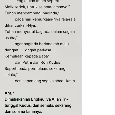
	“Engkaulah imam seperti 
Melkisedek, untuk selama-lamanya.”
Tuhan mendampingi baginda,*
	pada hari kemurkaan-Nya raja-raja 
dihancurkan-Nya.	
Tuhan menyertai baginda dalam segala 
usaha,*
	agar baginda berlangkah maju 
dengan 	gagah perkasa.
Kemuliaan kepada Bapa*
	dan Putra dan Roh Kudus
Seperti pada permulaan, sekarang, 
selalu,*
	dan sepanjang segala abad. Amin.
Ant. 1 
Dimuliakanlah Engkau, ya Allah Tri­
tunggal Kudus, dari semula, sekarang 
dan selama-lamanya.