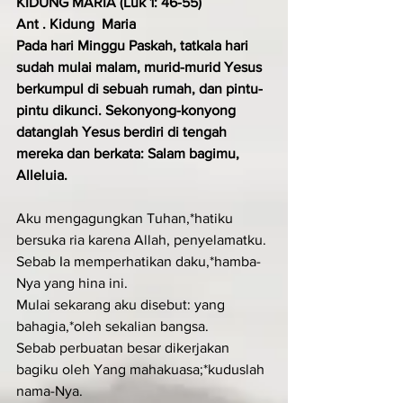
KIDUNG MARIA (Luk 1: 46-55)
Ant . Kidung  Maria
Pada hari Minggu Paskah, tatkala hari 
sudah mulai malam, murid-murid Yesus 
berkumpul di sebuah rumah, dan pintu-
pintu dikunci. Sekonyong-konyong 
datanglah Yesus berdiri di tengah 
mereka dan berkata: Salam bagimu, 
Alleluia.
Aku mengagungkan Tuhan,*hatiku 
bersuka ria karena Allah, penyelamatku.
Sebab Ia memperhatikan daku,*hamba-
Nya yang hina ini.
Mulai sekarang aku disebut: yang 
bahagia,*oleh sekalian bangsa.
Sebab perbuatan besar dikerjakan 
bagiku oleh Yang mahakuasa;*kuduslah 
nama-Nya.