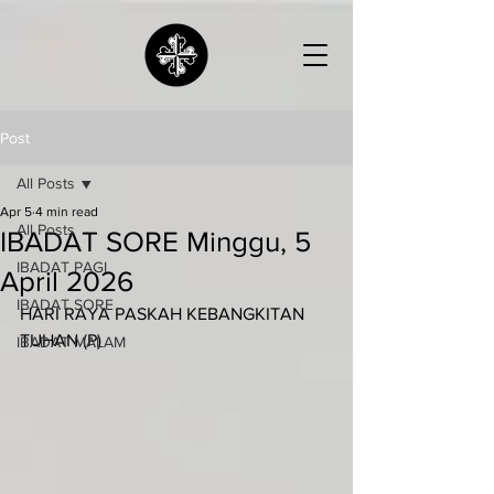
Post
All Posts
Apr 5
4 min read
All Posts
IBADAT SORE Minggu, 5
IBADAT PAGI
April 2026
IBADAT SORE
HARI RAYA PASKAH KEBANGKITAN 
TUHAN (P)
IBADAT MALAM