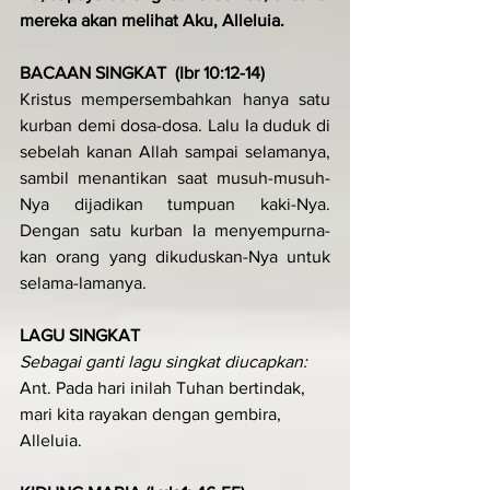
mereka akan melihat Aku, Alleluia.
BACAAN SINGKAT  (Ibr 10:12-14)
Kristus mempersembahkan hanya satu 
kurban demi dosa-dosa. Lalu Ia duduk di 
se­belah kanan Allah sampai selamanya, 
sambil menantikan saat musuh-musuh-
Nya di­jadi­kan tumpuan kaki­-Nya. 
Dengan satu kurban Ia me­nyempurna­
kan orang yang di­kudus­kan­­-Nya untuk 
selama-lamanya.
LAGU SINGKAT
Sebagai ganti lagu singkat diucapkan:
Ant. Pada hari inilah Tuhan ber­tindak, 
mari kita rayakan dengan gembira, 
Alleluia.