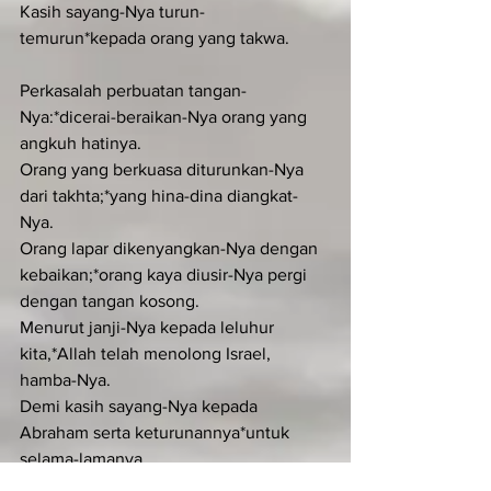
Kasih sayang-Nya turun-
temurun*kepada orang yang takwa.
Perkasalah perbuatan tangan-
Nya:*dicerai-beraikan-Nya orang yang 
angkuh hatinya.
Orang yang berkuasa diturunkan-Nya 
dari takhta;*yang hina-dina diangkat-
Nya.
Orang lapar dikenyangkan-Nya dengan 
kebaikan;*orang kaya diusir-Nya pergi 
dengan tangan kosong.
Menurut janji-Nya kepada leluhur 
kita,*Allah telah menolong Israel, 
hamba-Nya.
Demi kasih sayang-Nya kepada 
Abraham serta keturunannya*untuk 
selama-lamanya.