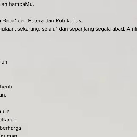
anlah hambaMu.
a Bapa* dan Putera dan Roh kudus.
ulaan, sekarang, selalu* dan sepanjang segala abad. Amin.
han
henti
an.
ulia
akanan
berharga
inuman