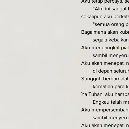
Aku tetap percaya, se
	“Aku ini sangat 
sekalipun aku berka
	“semua orang p
Bagaimana akan kuba
	segala kebaika
Aku mengangkat pial
	sambil menyer
Aku akan menepati 
	di depan selur
Sungguh berhargalah
	kematian para 
Ya Tuhan, aku hamba
	Engkau telah m
Aku mempersembahk
	sambil menyer
Aku akan menepati 