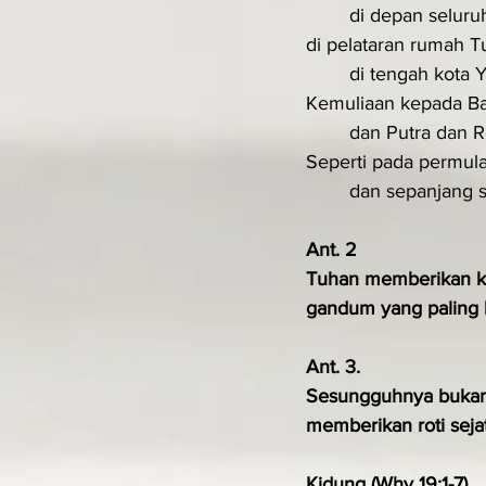
	di depan selur
di pelataran rumah T
	di tengah kota 
Kemuliaan kepada B
	dan Putra dan 
Seperti pada permulaa
	dan sepanjang 
Ant. 2 
Tuhan memberikan k
gandum yang paling 
Ant. 3. 
Sesungguhnya bukan 
memberikan roti sejati
Kidung (Why 19:1-7)