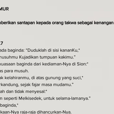
MUR 
erikan santapan kepada orang takwa sebagai kenangan 
.7
da baginda: “Duduklah di sisi kananKu,*
musuhmu Kujadikan tumpuan kakimu.”
uasaan baginda dari kediaman-Nya di Sion:*
tas para musuh.
k kelahiranmu, di atas gunung yang suci,*
erkandung, sejak fajar masa mudamu.”
ah dan tidak menyesal:*
m seperti Melkisedek, untuk selama-lamanya.”
baginda,*
	pada hari kemurkaan-Nya raja-raja dihancurkan-Nya.	