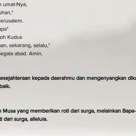
uh umat-Nya,
uhan,*
Yerusalem.
apa*
Roh Kudus
n, sekarang, selalu,*
segala abad. Amin.
esejahteraan kepada daerahmu dan mengenyangkan dik
baik.
Musa yang memberikan roti dari surga, melainkan Bapa-
 dari surga, alleluia.