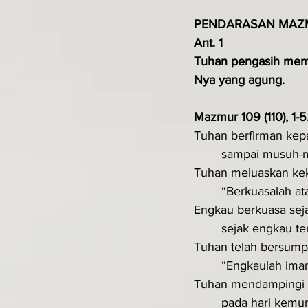
PENDARASAN MAZ
Ant. 1 
Tuhan pengasih memb
Nya yang agung.
Mazmur 109 (110), 1-5
Tuhan berfirman kepa
	sampai musuh-
Tuhan meluaskan kek
	“Berkuasalah a
Engkau berkuasa seja
	sejak engkau t
Tuhan telah bersump
	“Engkaulah ima
Tuhan mendampingi 