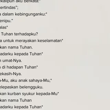
kalipun aku berkata:*
tertindas”;
ta dalam kebingunganku:*
enipu.”
las*
n Tuhan terhadapku?
a untuk merayakan keselamatan*
ukan nama Tuhan.
nadarku kepada Tuhan*
uh umat-Nya.
 di hadapan Tuhan*
kekasih-Nya.
-Mu, aku anak sahaya-Mu,*
elepaskan belengguku.
an kurban syukur kepada-Mu*
ukan nama Tuhan
nadarku kepada Tuhan*