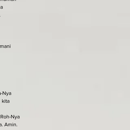
ya
.
imani
a-Nya
kita
 Roh-Nya
a. Amin.