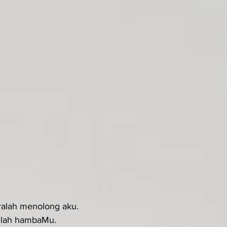
eralah menolong aku.
anlah hambaMu.