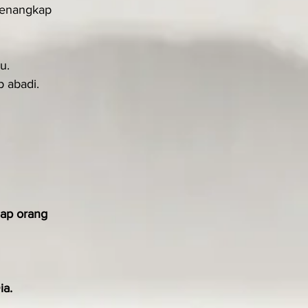
menangkap 
u.
 abadi.
iap orang 
ia.