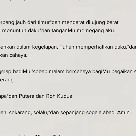
rbang jauh dari timur*dan mendarat di ujung barat,
u menuntun daku*dan tanganMu memegang aku.
†bahkan dalam kegelapan, Tuhan memperhatikan daku,*dan
kan cahaya.
gelap bagiMu,†sebab malam bercahaya bagiMu bagaikan s
erang.
apa*dan Putera dan Roh Kudus
an, sekarang, selalu,*dan sepanjang segala abad. Amin.