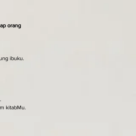
iap orang 
ung ibuku.
.
am kitabMu.