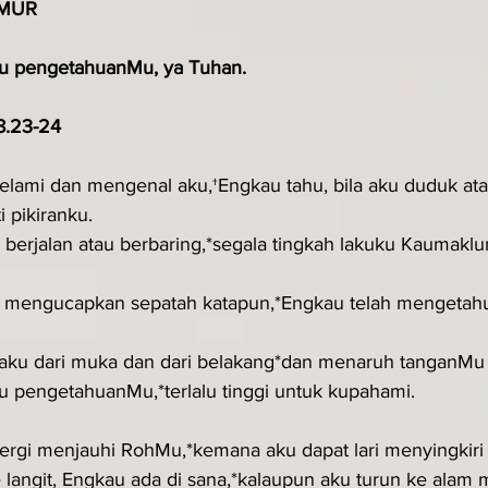
MUR
iku pengetahuanMu, ya Tuhan.
18.23-24
ami dan mengenal aku,†Engkau tahu, bila aku duduk atau 
 pikiranku.
u berjalan atau berbaring,*segala tingkah lakuku Kaumaklu
mengucapkan sepatah katapun,*Engkau telah mengetahu
aku dari muka dan dari belakang*dan menaruh tanganMu d
iku pengetahuanMu,*terlalu tinggi untuk kupahami.
ergi menjauhi RohMu,*kemana aku dapat lari menyingkir
langit, Engkau ada di sana,*kalaupun aku turun ke alam m