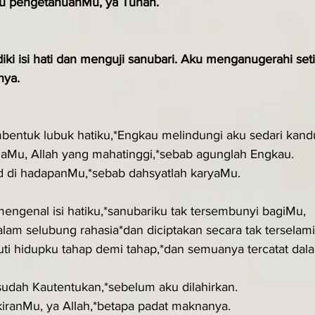
iku pengetahuanMu, ya Tuhan.
iki isi hati dan menguji sanubari. Aku menganugerahi set
nya.
entuk lubuk hatiku,*Engkau melindungi aku sedari kand
aMu, Allah yang mahatinggi,*sebab agunglah Engkau.
 di hadapanMu,*sebab dahsyatlah karyaMu.
engenal isi hatiku,*sanubariku tak tersembunyi bagiMu,
alam selubung rahasia*dan diciptakan secara tak terselami
ti hidupku tahap demi tahap,*dan semuanya tercatat dal
sudah Kautentukan,*sebelum aku dilahirkan.
iranMu, ya Allah,*betapa padat maknanya.