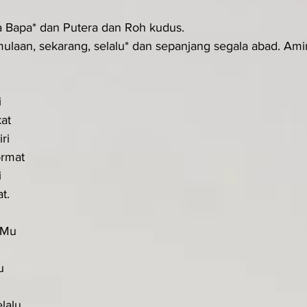
a Bapa* dan Putera dan Roh kudus.
ulaan, sekarang, selalu* dan sepanjang segala abad. Amin.
i
at
ri
ormat
i
t.
aMu
u
lalu