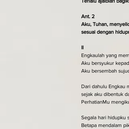
Terlalu ajaiblah bag
Ant. 2
Aku, Tuhan, menyelid
sesuai dengan hidup
II
Engkaulah yang memb
Aku bersyukur kepad
Aku bersembah sujud
Dari dahulu Engkau m
sejak aku dibentuk d
PerhatianMu mengiku
Segala hari hidupku 
Betapa mendalam pik