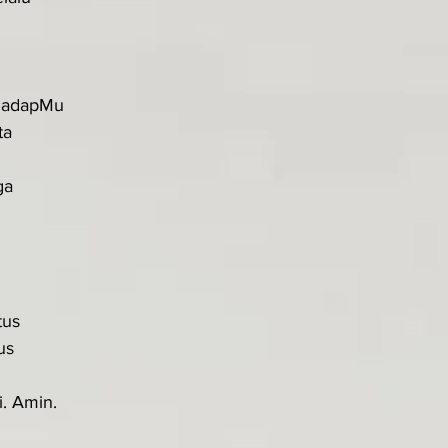
hadapMu
ta
ga
tus
us
i. Amin.