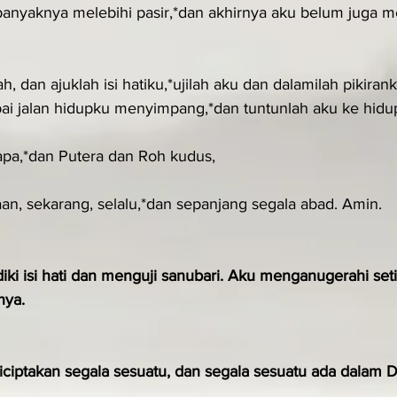
banyaknya melebihi pasir,*dan akhirnya aku belum juga 
h, dan ajuklah isi hatiku,*ujilah aku dan dalamilah pikirank
ai jalan hidupku menyimpang,*dan tuntunlah aku ke hidup
pa,*dan Putera dan Roh kudus,
an, sekarang, selalu,*dan sepanjang segala abad. Amin.
iki isi hati dan menguji sanubari. Aku menganugerahi set
nya.
iciptakan segala sesuatu, dan segala sesuatu ada dalam D