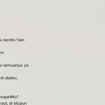
berdiri,*dari 
mi.
i semuanya, ya 
i atasku.
i wajahMu?
aut, di situpun 