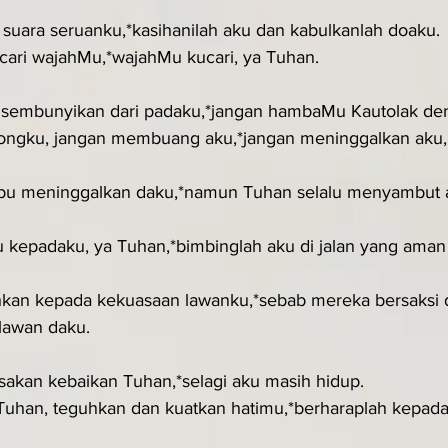
suara seruanku,*kasihanilah aku dan kabulkanlah doaku.
cari wajahMu,*wajahMu kucari, ya Tuhan.
sembunyikan dari padaku,*jangan hambaMu Kautolak de
ngku, jangan membuang aku,*jangan meninggalkan aku, 
ibu meninggalkan daku,*namun Tuhan selalu menyambut 
 kepadaku, ya Tuhan,*bimbinglah aku di jalan yang aman
kan kepada kekuasaan lawanku,*sebab mereka bersaksi 
lawan daku.
akan kebaikan Tuhan,*selagi aku masih hidup.
Tuhan, teguhkan dan kuatkan hatimu,*berharaplah kepad