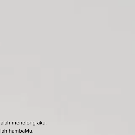
eralah menolong aku.
anlah hambaMu.