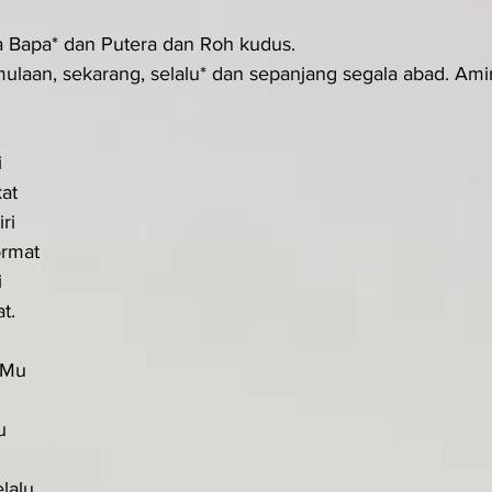
a Bapa* dan Putera dan Roh kudus.
ulaan, sekarang, selalu* dan sepanjang segala abad. Amin.
i
at
ri
ormat
i
t.
aMu
u
lalu