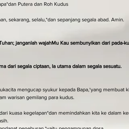
apa*dan Putera dan Roh Kudus
an, sekarang, selalu,*dan sepanjang segala abad. Amin.
 Tuhan; janganlah wajahMu Kau sembunyikan dari pada-ku
ma dari segala ciptaan, Ia utama dalam segala sesuatu.
sukacita mengucap syukur kepada Bapa,†yang membuat kit
am warisan gemilang para kudus.
a dari kuasa kegelapan*dan memindahkan kita ke dalam ke
sih.
 mendapat penebusan,*yaitu pengampunan dosa.