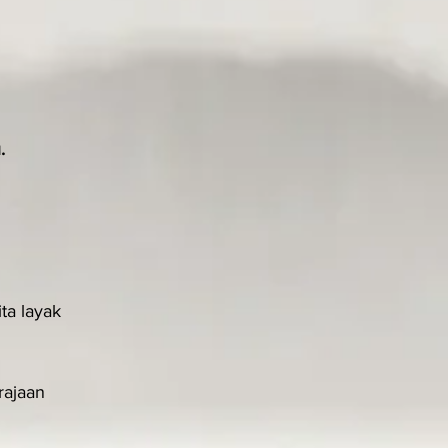
.
a layak 
rajaan 