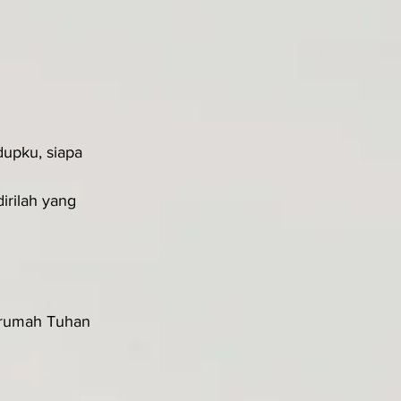
upku, siapa 
rilah yang 
irumah Tuhan 