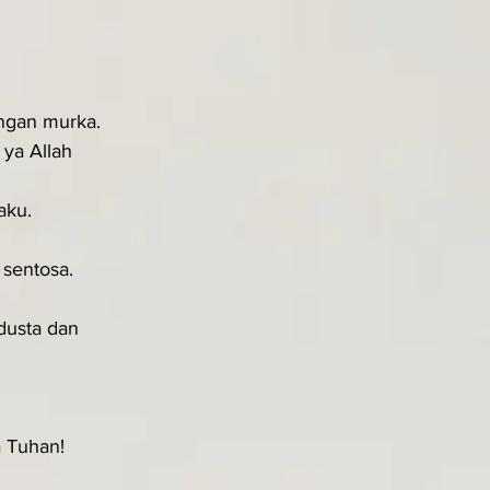
ngan murka.
ya Allah 
aku.
 sentosa.
dusta dan 
a Tuhan!