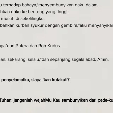
u terhadap bahaya,†menyembunyikan daku dalam 
kan daku ke benteng yang tinggi.
s musuh di sekelilingku.
bahkan kurban syukur dengan gembira,*aku menyanyika
apa*dan Putera dan Roh Kudus
an, sekarang, selalu,*dan sepanjang segala abad. Amin.
penyelamatku, siapa ‘kan kutakuti?
 Tuhan; janganlah wajahMu Kau sembunyikan dari pada-ku