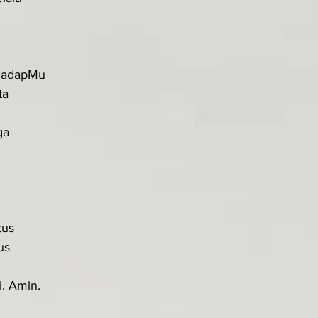
hadapMu
ta
ga
tus
us
i. Amin.