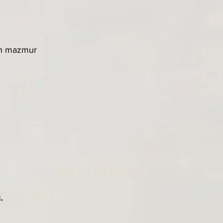
n mazmur 
.